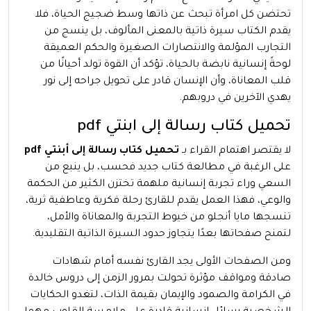
تحتضن كل امرأة تبحث عن ذاتها وسط ضجيج الحياة، فلا
يقدم الكتاب سيرة ذاتية بالمعنى المألوف، بل ينسج من
التجارب المؤلمة والانتصارات الصغيرة والحكم العميقة
لوحةً إنسانية نابضة بالحياة، تؤكد أن القوة تولد أحيانًا من
قلب المعاناة، وأن الإنسان قادر على تحويل جراحه إلى نور
يهدي الآخرين في دروبهم.
تحميل كتاب رسالة إلى ابنتي pdf
لا يقتصر اهتمام القراء بـ
تحميل كتاب رسالة إلى أبنتي pdf
على الرغبة في مطالعة كتاب جديد فحسب، بل ينبع من
السعي وراء تجربة إنسانية ملهمة تختزن الكثير من الحكمة
والوعي، فهذا العمل يقدم للقارئ رحلة فكرية وعاطفية ثرية،
تنسجها مايا أنجلو من خيوط التجربة والمعاناة والأمل،
لتمنح صفحاتها بعدًا يتجاوز حدود السيرة الذاتية التقليدية.
ومن الصفحات الأولى يجد القارئ نفسه أمام شهادات
صادقة ومواقف مؤثرة تحولت بمرور الزمن إلى دروس خالدة
في الكرامة والصمود والإيمان بقيمة الذات، لتغدو الحكايات