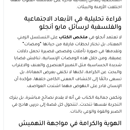
الشخصية رسائل إنسانية قادرة على ملامسة القلوب مهما
اختلفت الأزمنة والبيئات.
قراءة تحليلية في الأبعاد الاجتماعية
والفلسفية لرسائل مايو أنجلو
لا تعتمد أنجلو في
ملخص الكتاب
على التسلسل الزمني
المعتاد، بل تختار لحظات فارقة من حياتها “ومضات”
وتقدمها في صورة تأملات وقصص قصيرة تحمل دلالات
عميقة، ومن خلال هذه الومضات الإنسانية، تناقش قضايا
شديدة الحساسية مثل التمييز العنصري والعنف والاغتراب
والبحث عن الكرامة، لكنها لا تكتفي بعرض المعاناة، بل
تسعى دائمًا إلى اكتشاف المعنى الكامن خلفها، مؤكدة أن
الإنسان قادر على النهوض مهما اشتدت العواصف.
وتكمن جمالية الكتاب في أنه لا يقدم نصائح مباشرة، بل يترك
التجربة نفسها تتحدث، لتتحول كل قصة إلى درسٍ هادئ في
الصبر والقوة والوعي بالذات.
الهوية والكرامة في مواجهة التهميش