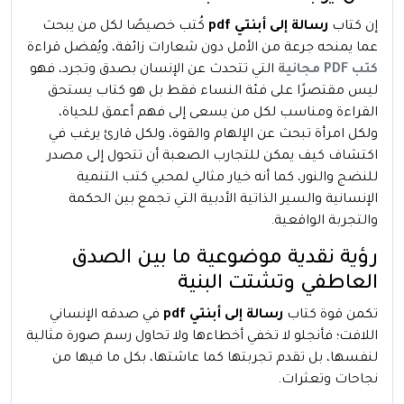
إن كتاب
رسالة إلى أبنتي pdf
كُتب خصيصًا لكل من يبحث
عما يمنحه جرعة من الأمل دون شعارات زائفة، ويُفضل قراءة
كتب PDF مجانية
التي تتحدث عن الإنسان بصدق وتجرد، فهو
ليس مقتصرًا على فئة النساء فقط بل هو كتاب يستحق
القراءة ومناسب لكل من يسعى إلى فهم أعمق للحياة،
ولكل امرأة تبحث عن الإلهام والقوة، ولكل قارئ يرغب في
اكتشاف كيف يمكن للتجارب الصعبة أن تتحول إلى مصدر
للنضج والنور، كما أنه خيار مثالي لمحبي كتب التنمية
الإنسانية والسير الذاتية الأدبية التي تجمع بين الحكمة
والتجربة الواقعية.
رؤية نقدية موضوعية ما بين الصدق
العاطفي وتشتت البنية
تكمن قوة كتاب
رسالة إلى أبنتي pdf
في صدقه الإنساني
اللافت؛ فأنجلو لا تخفي أخطاءها ولا تحاول رسم صورة مثالية
لنفسها، بل تقدم تجربتها كما عاشتها، بكل ما فيها من
نجاحات وتعثرات.