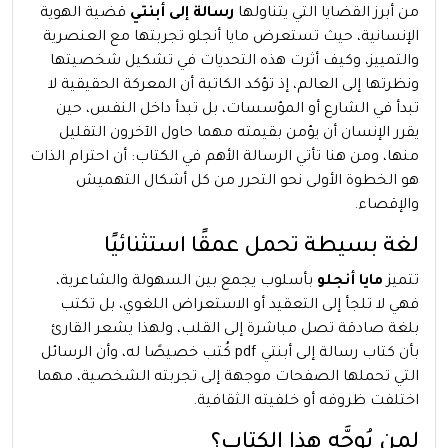
من أبرز القضايا التي يتناولها
رسالة إلى أبنتي
قضية الهوية
الإنسانية، حيث تستعرض مايا أنجلو تجربتها مع العنصرية
والتمييز، وكيف أثرت هذه التحديات في تشكيل شخصيتها
ونظرتها إلى العالم، إذ تؤكد الكاتبة أن المعركة الحقيقية لا
تبدأ في الشارع أو المؤسسات، بل تبدأ داخل النفس، حين
يقرر الإنسان أن يؤمن بقيمته مهما حاول الآخرون التقليل
منها، ومن هنا تأتي الرسالة الأهم في الكتاب: أن احترام الذات
هو الخطوة الأولى نحو التحرر من كل أشكال التهميش
والإقصاء.
لغة بسيطة تحمل عمقًا استثنائيًا
تتميز
مايا أنجلو
بأسلوب يجمع بين السهولة والشاعرية،
فهي لا تلجأ إلى التعقيد أو الاستعراض اللغوي، بل تكتب
بلغة صادقة تصل مباشرة إلى القلب، ولهذا يشعر القارئ
بأن كتاب رسالة إلى أبنتي pdf كُتب خصيصًا له، وأن الرسائل
التي تحملها الصفحات موجهة إلى تجربته الشخصية، مهما
اختلفت ظروفه أو خلفيته الثقافية.
لمن يُوجَّه هذا الكتاب؟