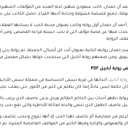
مد آل حمدان، كاتب سعودي شهير، لديه العديد من المؤلفات الشهيرة
قة، جميع قصصه مشوقة وجذابة أحبها القراء، حصل الكاتب على بكال
حدث فيها عن قصة مؤلف التي لا تحب حبيبته قراءة القصص، ومن أجل
لاف الرواية.
در حمدان روايته الثانية بعنوان أنت كل أشيائي الجميلة، ثم رواية ردني
ويق، ومن ضمنهم رواية أبابيل التي سنتحدث حولها بشكل مفصل في ا
رواية أبابيل PDF
واية أبابيل
أحداثها في قرية تسمى الحساسة في مملكة تسمى الأبابيل
ان حكمه ليس عادلاً إنما كان يظلم في كثير من الأمور، حتى ينقلب عل
رواية تظهر أحداث بين الحاكم الظالم ورجل يدعى عاصف الذي يرغب بال
ل عاصف الطفل الذي تنتمي والدته لعائلة الأباطرة والتي تقع بحب رج
لرغم من معارضة أم عاصف لهذا الحب إلا أنها تتزوج وتنجب عاصف وهو
ال والغموض والإثارة وفيها الكثير من المواقف الغامضة المثيرة، تم 