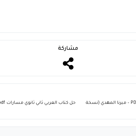
مشاركة
تحميل كتاب قضية ست الحسن PDF – ميرنا المهدي (نسخة
حل كتاب العربي ثاني ثانوي مسارات pdf ثانوي نظام المسارات 1447 كاملا