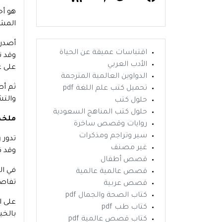
هو أح
المشو
اقتباسات عميقة عن الحياة
وقد ت
الأدب العربي
على غ
الدواوين العالمية المترجمة
ثم أص
تحميل كتب علم اللغة pdf
والتش
حلول كتب
حلول كتب المناهج السعودية
ملخص 
روايات وقصص ساخرة
سير وتراجم ومذكرات
تدور
ر
غير مصنف
وقد ك
قصص أطفال
في ال
قصص عالمية عالمية
تفاصي
قصص عربية
كتاب الصحة والجمال pdf
على ا
كتاب طب pdf
بالخي
كتاب قصص عالمية pdf