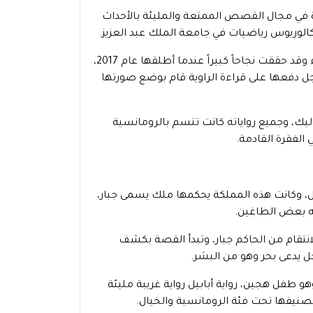
 في مجال القصص الممتعة والمليئة بالأحداث
وريوس رياضيات في جامعة الملك عبد العزيز.
أصدر أحمد آل حمدان أول رواية وكانت بعنوان مدينة الحب لا يسكنها العقلاء وقد حققت نجاحاً كبيراً عندما أطلقها عام 2017،
 دفعها على قراءة الراوية قام بوضع صورتها
 إليك، وجميع رواياته كانت تتسم بالرومانسية
لفقرة القادمة.
، وكانت هذه المملكة يحكمها ملك يسمى جبار،
يه بعض الطاغين.
انتقام من الحاكم جبار، وتبدأ القصة بكشف
ل يدعى بحر وهو من البشر.
 طفل هجين، رواية أبابيل رواية غريبة مليئة
تصنيفها تحت فئة الرومانسية والخيال.