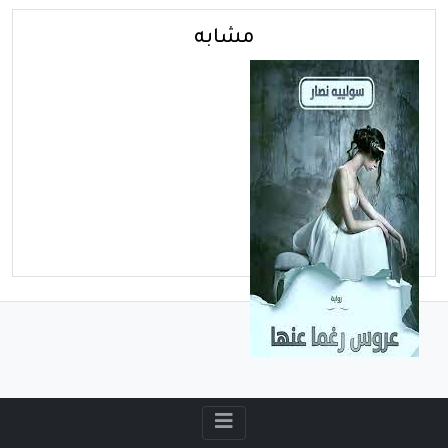
مشابه
الأحد - فبراير 01, 2026
تحميل رواية زواج رغما عني
كاملة pdf من الفصل الأول
للأخير