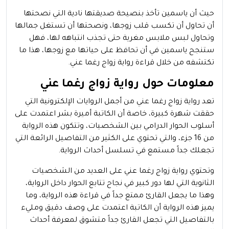
حيث أن ياسمين تأخذ بنصيحة صديقتها نادية التي نصحتها
أن تحاول أن تكسب قلب زوجها، ونصحتها أن تستغل جمالها
وتحاول لبس ملابس مغرية حتى تجذب انتباهه لها، فهل
ستنجح ياسمين في أن تحافظ على حياتها مع زوجها، هذا ما
تكتشفه من خلال قراءة رواية زواج رغما عني.
معلومات حول رواية زواج رغما عني
تعد رواية زواج رغما عني من أجمل الروايات الإلكترونية التي
حققت شهرة كبيرة، خاصة أن الكاتبة أميرة بشر اعتمدت على
أسلوب الحوار الدرامي بين الشخصيات، وتتكون هذه الرواية
من 16 جزء، والتي تحتوي على الكثير من التفاصيل الرائعة التي
تجعلك جداً مستمع في تسلسل أحداث الرواية.
وتحتوي رواية زواج رغما عني على العديد من الشخصيات
الثانوية التي لها دور كبير في نجاح تتابع الحوار داخل الرواية،
وهذا ما يجعل القارئ ممتع جداً في قراءة هذه الرواية، وما
يميز هذه الرواية أن الكاتبة اعتمدت على وصف دقيق ومليء
بالتفاصيل التي تجعل القارئ جداً متشوق لمعرفة أحداث