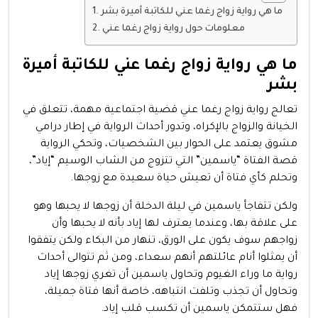
ما هي رواية زواج رغما عني للكاتبة أميرة بشر
معلومات حول رواية زواج رغما عني
ما هي رواية زواج رغما عني للكاتبة أميرة
بشر
تعالج رواية زواج رغما عني قضية اجتماعية مهمة، تتعلق في
الخيانة والزواج بالإكراه، وتدور أحداث الرواية في إطار درامي
مشوق يعتمد على الحوار بين الشخصيات، وتحكي الرواية
قصة الفتاة “ياسمين” التي تتزوج من الشاب الوسيم “إياد”،
وتحلم كأي فتاة أن تعيش حياة سعيدة مع زوجها.
ولكن تتفاجأ ياسمين في ليلة الدخلة أن زوجها لا يحبها وهو
على علاقة بها، وعندما يعترف لها إياد بأنه لا يحبها وأن
زواجهم سوف يكون على الورق، تنهار من البكاء ولكن يتفقوا
أن يمثلوا أنام عائلتهم أنهم سعداء، ومن ثم تتوالى أحداث
رواية ما وراء الغيوم وتحاول ياسمين أن تغري زوجها إياد
وتحاول أن تجذب وتلفت انتباهه، خاصة أنها فتاة جميلة،
فهل ستتمكن ياسمين أن تكسب قلب إياد.