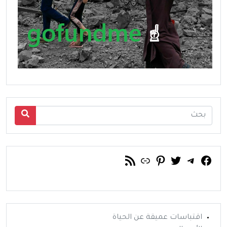
فيسبوك
تويتر
تيليجرام
رابط
خلاصة RSS
بينتريست
اقتباسات عميقة عن الحياة