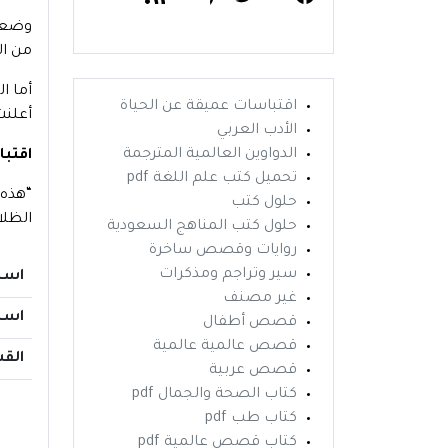
وضعت 
من ال
أما ا
اقتباسات عميقة عن الحياة
أعلنت
الأدب العربي
الدواوين العالمية المترجمة
اقتبا
تحميل كتب علم اللغة pdf
“هذه 
حلول كتب
الظلا
حلول كتب المناهج السعودية
روايات وقصص ساخرة
سير وتراجم ومذكرات
اسم
غير مصنف
اسم
قصص أطفال
قصص عالمية عالمية
الق
قصص عربية
كتاب الصحة والجمال pdf
كتاب طب pdf
كتاب قصص عالمية pdf