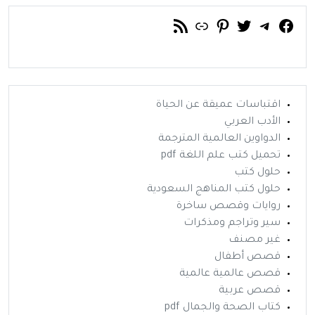
فيسبوك
تويتر
تيليجرام
رابط
خلاصة RSS
بينتريست
اقتباسات عميقة عن الحياة
الأدب العربي
الدواوين العالمية المترجمة
تحميل كتب علم اللغة pdf
حلول كتب
حلول كتب المناهج السعودية
روايات وقصص ساخرة
سير وتراجم ومذكرات
غير مصنف
قصص أطفال
قصص عالمية عالمية
قصص عربية
كتاب الصحة والجمال pdf