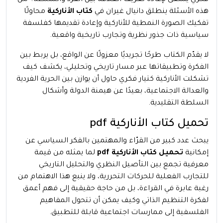
فكري يسعى لإعادة تعريف العلاقة بين الفرد والسلطة؟ من
هذه الأسئلة ينطلق دانيال غيران في
كتاب الأناركية
محاولًا
تفكيك الصورة النمطية للأناركية وإعادة تقديمها كفلسفة
سياسية ذات جذور نظرية وتجارب تاريخية واقعية.
لا يقدّم الكتاب طرحًا تجريديًا معزولًا عن الواقع، بل يربط بين
الفكرة وتطبيقاتها عبر مسار تاريخي وتحليلي، يكشف كيف
تشكلت الأناركية كتيار فكري حاول أن يوازن بين الحرية الفردية
والعدالة الاجتماعية، بعيدًا عن هيمنة الدولة وأشكال
السلطة التقليدية.
تحميل كتاب الأناركية pdf
يبحث عدد كبير من القرّاء والمهتمين بالفكر السياسي عن
إمكانية
تحميل كتاب الأناركية
pdf
لما يمثله من قيمة
معرفية تجمع بين التأصيل النظري والتحليل التاريخي
للتجارب الفعلية للحركات التحررية، ولا ينبع هذا الاهتمام من
رغبة عابرة في القراءة، بل من حاجة حقيقية إلى فهم أعمق
لفكرة التنظيم الذاتي وكيف يمكن أن تتحول المفاهيم
الفلسفية إلى ممارسات اجتماعية قابلة للتطبيق.