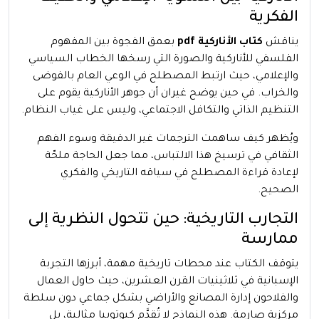
الفكرية
يناقش
كتاب الأناركية pdf
بعمق الفجوة بين المفهوم
الفلسفي للأناركية والصورة التي رسخها الخطاب السياسي
والإعلامي، حيث ارتبط المصطلح في الوعي العام بالفوضى
والخراب. في حين يوضح غيران أن جوهر الأناركية يقوم على
التنظيم الذاتي والتكافل الاجتماعي، وليس على غياب النظام.
ويُظهر كيف ساهمت الترجمات غير الدقيقة وسوء الفهم
الثقافي في ترسيخ هذا الالتباس، مما جعل الحاجة ملحّة
لإعادة قراءة المصطلح في سياقه التاريخي والفكري
الصحيح.
التجارب التاريخية: حين تتحول النظرية إلى
ممارسة
يتوقف الكتاب عند محطات تاريخية مهمة، أبرزها التجربة
الإسبانية في ثلاثينيات القرن العشرين، حيث حاول العمال
والفلاحون إدارة المصانع والأراضي بشكل جماعي دون سلطة
مركزية صارمة. هذه النماذج لا تُقدَّم كيوتوبيا مثالية، بل