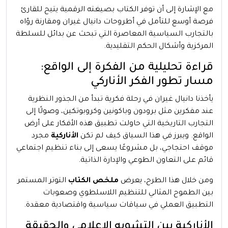
مع الإشارة إلى أن توفر الكتاب بصيغته الرقمية يتيح للقارئ
فرصة أوسع للتأمل في أطروحات دانيال غيران ومقارنة رؤاه
بالتجارب السياسية المعاصرة التي تبحث عن بدائل للسلطة
المركزية وأشكال الحكم التقليدية.
قراءة تحليلية من الفكرة إلى الواقع:
مسار تطور الفكر الأناركي
يأخذنا دانيال غيران في رحلة فكرية تبدأ من الجذور النظرية
عند مفكرين مثل برودون وباكونين وكروبوتكين، وصولًا إلى
التجارب التاريخية التي حاولت تطبيق هذه الأفكار على أرض
الواقع. ويبرز في هذا السياق كيف لم تكن
الأناركية
مجرد
موقف احتجاجي، بل مشروعًا يسعى إلى بناء تنظيم اجتماعي
قائم على التعاون الطوعي والإدارة الذاتية.
ومن خلال هذا الطرح، يعرض
ملخص الكتاب
التوتر المستمر
بين الطموح المثالي للتنظيم اللاسلطوي وصعوبات
التطبيق العملي في سياقات سياسية واقتصادية معقدة.
الأناركية بين التشويه الإعلامي والحقيقة