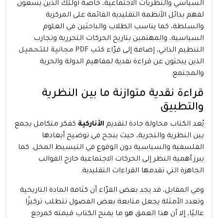
السياسي والنظريات الاجتماعية، خاصة أولئك الذين يسعون
لفهم بدائل الأنظمة التقليدية القائمة على المركزية
والسلطة، كما يناسب الطلاب والباحثين في العلوم
السياسية، والمهتمين بتاريخ الحركات التحررية وتجارب
التنظيم الذاتي، إضافة إلى قرّاء
كتب PDF مجانية للتحميل
الذين يبحثون عن قراءة نقدية لمفاهيم الدولة والحرية
والمجتمع.
قراءة نقدية متوازنة ما بين النظرية
والتطبيق
يُعد الكتاب محاولة جادة لتقديم
الأناركية
كفكر متكامل يجمع
بين النظرية والتجربة، حيث ينجح في توضيح أبعادها
الفلسفية والسياسية دون الوقوع في التبسيط المخل. كما
يبرز أهمية النظر إلى الحركات الاجتماعية خارج القوالب
الجاهزة التي تقدمها القراءات التقليدية.
وفي المقابل، قد يجد بعض القرّاء أن كثافة المادة التاريخية
وتعدد الأمثلة يجعل متابعة بعض الفصول تتطلب تركيزًا
عاليًا، إلا أن هذا العمق هو ما يمنح الكتاب قيمته كمرجع