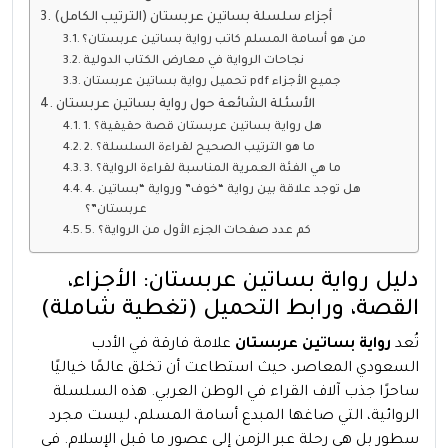
أجزاء سلسلة بساتين عربستان (الترتيب الكامل)
من هو أسامة المسلم كاتب رواية بساتين عربستان؟
نجاحات الرواية في معارض الكتاب الدولية
تحميل رواية بساتين عربستان pdf جميع الأجزاء
الأسئلة الشائعة حول رواية بساتين عربستان
1. هل رواية بساتين عربستان قصة حقيقية؟
2. ما هو الترتيب الصحيح لقراءة السلسلة؟
3. ما هي الفئة العمرية المناسبة لقراءة الرواية؟
4. هل توجد علاقة بين رواية “خوف” ورواية “بساتين
عربستان”؟
5. كم عدد صفحات الجزء الأول من الرواية؟
دليل رواية بساتين عربستان: الأجزاء،
القصة، ورابط التحميل (تغطية شاملة)
تُعد
رواية بساتين عربستان
علامة فارقة في الأدب
السعودي المعاصر، حيث استطاعت أن تخلق عالمًا خياليًا
ساحرًا جذب آلاف القراء في الوطن العربي. هذه السلسلة
الروائية، التي صاغها المبدع أسامة المسلم، ليست مجرد
سطور بل هي رحلة عبر الزمن إلى عصور ما قبل الإسلام. في