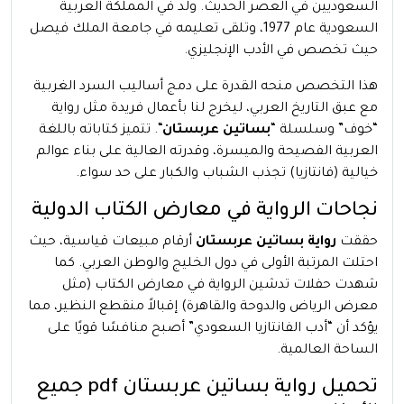
السعوديين في العصر الحديث. ولد في المملكة العربية
السعودية عام 1977، وتلقى تعليمه في جامعة الملك فيصل
حيث تخصص في الأدب الإنجليزي.
هذا التخصص منحه القدرة على دمج أساليب السرد الغربية
مع عبق التاريخ العربي، ليخرج لنا بأعمال فريدة مثل رواية
“خوف” وسلسلة “
بساتين عربستان
“. تتميز كتاباته باللغة
العربية الفصيحة والميسرة، وقدرته العالية على بناء عوالم
خيالية (فانتازيا) تجذب الشباب والكبار على حد سواء.
نجاحات الرواية في معارض الكتاب الدولية
حققت
رواية بساتين عربستان
أرقام مبيعات قياسية، حيث
احتلت المرتبة الأولى في دول الخليج والوطن العربي. كما
شهدت حفلات تدشين الرواية في معارض الكتاب (مثل
معرض الرياض والدوحة والقاهرة) إقبالاً منقطع النظير، مما
يؤكد أن “أدب الفانتازيا السعودي” أصبح منافسًا قويًا على
الساحة العالمية.
تحميل رواية بساتين عربستان pdf جميع