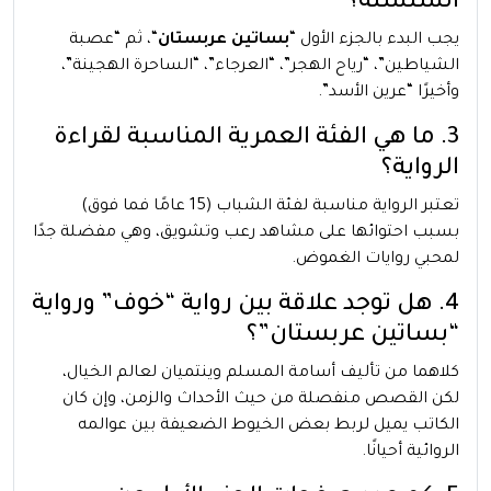
السلسلة؟
يجب البدء بالجزء الأول “
بساتين عربستان
“، ثم “عصبة
الشياطين”، “رياح الهجر”، “العرجاء”، “الساحرة الهجينة”،
وأخيرًا “عرين الأسد”.
3. ما هي الفئة العمرية المناسبة لقراءة
الرواية؟
تعتبر الرواية مناسبة لفئة الشباب (15 عامًا فما فوق)
بسبب احتوائها على مشاهد رعب وتشويق، وهي مفضلة جدًا
لمحبي روايات الغموض.
4. هل توجد علاقة بين رواية “خوف” ورواية
“بساتين عربستان”؟
كلاهما من تأليف أسامة المسلم وينتميان لعالم الخيال،
لكن القصص منفصلة من حيث الأحداث والزمن، وإن كان
الكاتب يميل لربط بعض الخيوط الضعيفة بين عوالمه
الروائية أحيانًا.