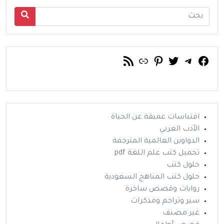
فيسبوك
تويتر
تيليجرام
رابط
خلاصة RSS
بينتريست
اقتباسات عميقة عن الحياة
الأدب العربي
الدواوين العالمية المترجمة
تحميل كتب علم اللغة pdf
حلول كتب
حلول كتب المناهج السعودية
روايات وقصص ساخرة
سير وتراجم ومذكرات
غير مصنف