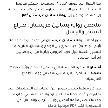
هذا المقال عبر موقع “كتابي”، نستعرض معكم تفاصيل
السلسلة، ملخص القصة، ومعلومات عن الكاتب، بالإضافة
إلى كيفية الوصول إلى
رواية بساتين عربستان
pdf
.
ملخص رواية بساتين عربستان: صراع
السحر والجمال
تدور أحداث رواية
بساتين عربستان
في حقبة تاريخية قديمة
(أيام الجاهلية)، حيث تمزج بين الواقع والفانتازيا التاريخية.
تتمحور القصة حول حرب ضروس وباردة في آن واحد بين
امرأتين قويتين:
أفسار:
الساحرة الفارسية التي تسعى للانتقام وإثبات قوتها.
دعجاء:
الساحرة العربية التي تقف في وجه الأطماع
الفارسية.
تبدأ كل منهما بتجنيد جيوش من الساحرات المخلصات، مما
يخلق صراعًا ملحميًا مليئًا بالإثارة والرعب النفسي، وهو ما
جعلها تتصدر قائمة أفضل روايات الرعب والفانتازيا في
السعودية.
كتب PDF مجانية كاملة