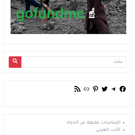
فيسبوك
تويتر
تيليجرام
رابط
خلاصة RSS
بينتريست
اقتباسات عميقة عن الحياة
الأدب العربي