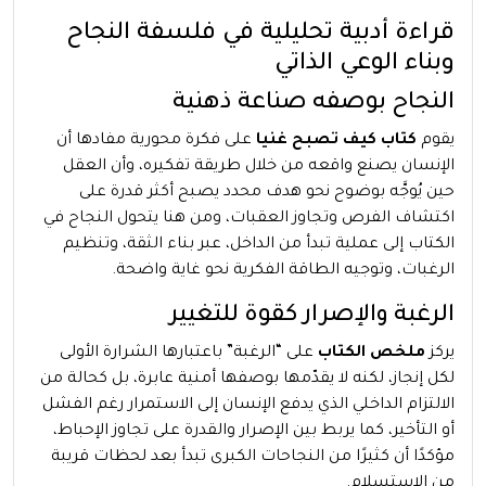
قراءة أدبية تحليلية في فلسفة النجاح
وبناء الوعي الذاتي
النجاح بوصفه صناعة ذهنية
يقوم
كتاب كيف تصبح غنيا
على فكرة محورية مفادها أن
الإنسان يصنع واقعه من خلال طريقة تفكيره، وأن العقل
حين يُوجَّه بوضوح نحو هدف محدد يصبح أكثر قدرة على
اكتشاف الفرص وتجاوز العقبات، ومن هنا يتحول النجاح في
الكتاب إلى عملية تبدأ من الداخل، عبر بناء الثقة، وتنظيم
الرغبات، وتوجيه الطاقة الفكرية نحو غاية واضحة.
الرغبة والإصرار كقوة للتغيير
يركز
ملخص الكتاب
على “الرغبة” باعتبارها الشرارة الأولى
لكل إنجاز، لكنه لا يقدّمها بوصفها أمنية عابرة، بل كحالة من
الالتزام الداخلي الذي يدفع الإنسان إلى الاستمرار رغم الفشل
أو التأخير، كما يربط بين الإصرار والقدرة على تجاوز الإحباط،
مؤكدًا أن كثيرًا من النجاحات الكبرى تبدأ بعد لحظات قريبة
من الاستسلام.