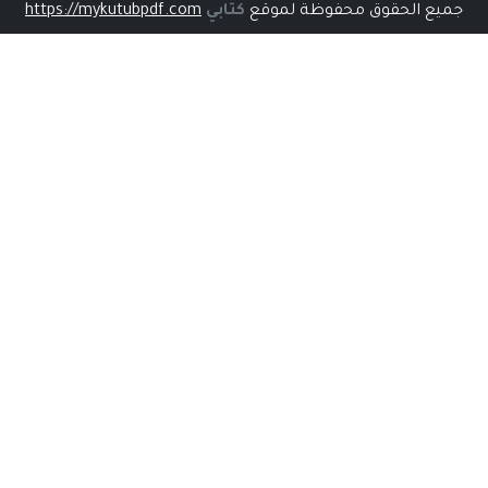
جميع الحقوق محفوظة لموقع
كتابي
https://mykutubpdf.com