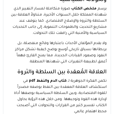
وتحولاته السياسية
يرسم
ملخص الكتاب
صورة متكاملة لمسار التغيير الذي
شهدته المملكة خلال السنوات الأخيرة، متناولاً العلاقة بين
السلطة والثروة والإصلاح الاقتصادي. كما يتوقف عند
مشاريع التحديث والطموحات التنموية، إلى جانب التحديات
السياسية والأمنية التي رافقت تلك التحولات.
ولا يقدم المؤلفان الأحداث باعتبارها وقائع منفصلة، بل
يربطانها بسياق تاريخي أوسع يوضح كيفية تشكل مراكز
النفوذ وصعود القيادات الجديدة، مما يمنح القارئ فهماً
أعمق لطبيعة التغيرات التي شهدتها المنطقة.
العلاقة المُعقدة بين السلطة والثروة
تكمن الفكرة الجوهرية لـ
كتاب الدم والنفط pdf
في
استكشاف العلاقة المعقدة بين النفط بوصفه مصدراً
للقوة الاقتصادية، وبين السلطة السياسية بوصفها أداة
لإدارة هذه القوة وتوجيهها. ومن خلال هذه الرؤية يحاول
الكتاب تفسير كثير من القرارات والتحولات التي أصبحت
محط اهتمام عالمي.