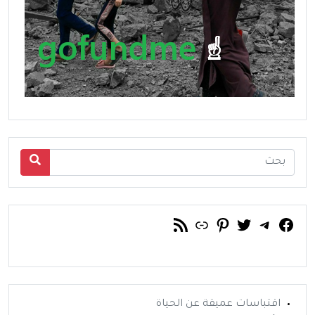
فيسبوك
تويتر
تيليجرام
رابط
خلاصة RSS
بينتريست
اقتباسات عميقة عن الحياة