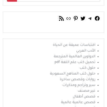
فيسبوك
تويتر
تيليجرام
رابط
خلاصة RSS
بينتريست
اقتباسات عميقة عن الحياة
الأدب العربي
الدواوين العالمية المترجمة
تحميل كتب علم اللغة pdf
حلول كتب
حلول كتب المناهج السعودية
روايات وقصص ساخرة
سير وتراجم ومذكرات
غير مصنف
قصص أطفال
قصص عالمية عالمية