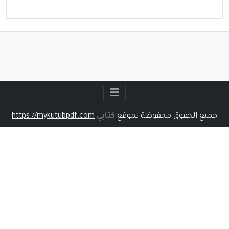
جميع الحقوق محفوظة لموقع
كتابي
https://mykutubpdf.com