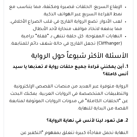
الإيقاع السريع: الحلقات قصيرة ومكثفة، مما يتناسب مع
نمط القراءة السريع عبر الهواتف الذكية.
لعب الأدوار: تضع الرواية القارئ في قلب الصراع الأخلاقي،
مما يدفعه لاتخاذ مواقف منحازة لأحد الأبطال.
النهايات المفتوحة: كل حلقة تنتهي بـ “قفلة” درامية
(Cliffhanger) تجعل القارئ في حالة شغف دائم للمتابعة.
الأسئلة الأكثر شيوعاً حول الرواية
1. أين يمكنني قراءة جميع حلقات رواية لا تعذبها يا سيد
أنس كاملة؟
الرواية متوفرة عبر العديد من منصات القصص الإلكترونية
والتطبيقات المتخصصة في الروايات العربية. يمكنك البحث
عن “الحلقات الكاملة” في مدونات الروايات الموثوقة لمتابعة
القصة من البداية للنهاية.
2. هل تعود لينا لأنس في نهاية الرواية؟
النهاية تحمل مفاجأة كبيرة تتعلق بمفهوم “التكفير عن