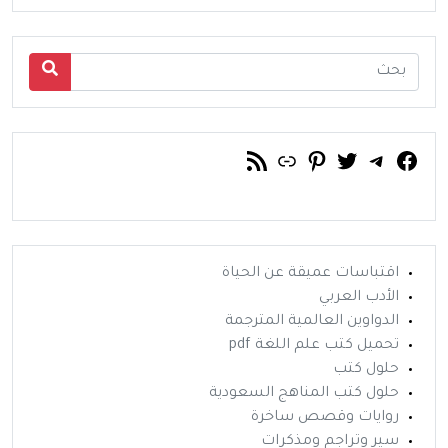
فيسبوك
تويتر
تيليجرام
رابط
خلاصة RSS
بينتريست
اقتباسات عميقة عن الحياة
الأدب العربي
الدواوين العالمية المترجمة
تحميل كتب علم اللغة pdf
حلول كتب
حلول كتب المناهج السعودية
روايات وقصص ساخرة
سير وتراجم ومذكرات