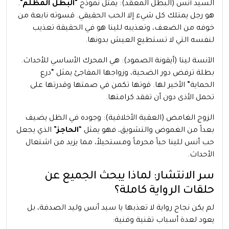
السيد أنس (البطل المعقد): يمثل نموذج “
البطل المظلم
“.
هو رجل يمتلك كل شيء إلا الحب الحقيقي. قسوته نابعة من
خوفه من الضعف، وتعذيبه للينا هو في الحقيقة تعذيب
لنفسه التي لا تستطيع العيش بدونها.
الآنسة لينا (أيقونة الصمود): هي المحرك الأساسي للأحداث.
بطلة ترفض دور الضحية، وزواجها المفاجئ يمثل “درع
الحماية” الأخير لها. قوتها تكمن في صمتها وقدرتها على
تحمل الأذى دون أن تفقد كرامتها.
الزوج الغامض (العقبة الأخلاقية): وجوده في الظل يضيف
بعداً من الغموض والتشويق، فهو يمثل “
الحاجز
” الذي يجعل
حب أنس للينا حباً محرماً ومستحيلاً، مما يزيد من اشتعال
الأحداث.
سر الانتشار: لماذا يبحث الجميع عن
حلقات الرواية كاملة؟
لم يكن نجاح رواية لا تعذبها يا سيد أنس وليد الصدفة، بل
يعود لعدة أسباب تقنية وفنية: