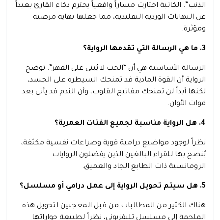
الذنب”. الكاتبة اختارت مساراً واقعياً يحترم ذكاء القارئ بعيداً
عن النهايات الوردية التقليدية، مما جعلها نهاية مرضية
ومؤثرة.
3. ما هي الرسالة التي تقدمها الرواية؟
الرسالة الأساسية هي أن “الحب لا يُبنى على القهر”. توضح
الرواية أن القوة المادية قد تمنحك السيطرة على الجسد،
لكنها أبداً لن تمنحك مفاتيح القلوب، وأن الندم قد يأتي بعد
فوات الأوان.
4. هل الرواية مناسبة لجميع الفئات العمرية؟
نظراً لوجود مواضيع درامية قوية وصراعات نفسية مكثفة،
يُنصح بها للقراء البالغين الذين يفضلون الروايات
الرومانسية ذات الطابع الجاد والعميق.
5. هل سيتم تحويل الرواية إلى عمل درامي أو مسلسل؟
هناك الكثير من المطالبات من قبل المعجبين لتحويل هذه
الملحمة إلى مسلسل تليفزيوني، نظراً لطبيعة حواراتها