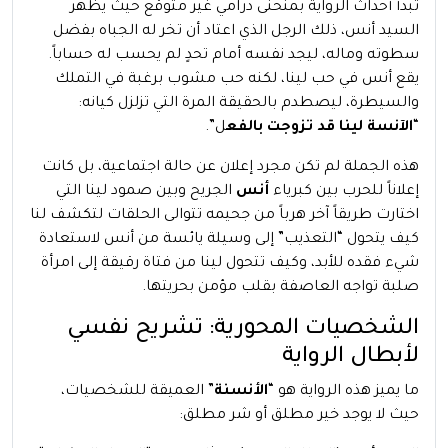
تبدأ أحداث الرواية بمنحنى درامي غير متوقع حيث يظهر
السيد أنس، ذلك الرجل الذي اعتاد أن تخر له الجباه بفضل
سطوته وماله، ليجد نفسه أمام تحدٍ لم يحسب له حساباً.
يقع أنس في حب لينا، لكنه حب مشوب برغبة في التملك
والسيطرة، ليصطدم بالحقيقة المرة التي تزلزل كيانه:
“
الآنسة لينا قد تزوجت بالفع
ل”.
هذه الجملة لم تكن مجرد إعلان عن حالة اجتماعية، بل كانت
إعلاناً للحرب بين كبرياء
أنس
الجريح وبين صمود لينا التي
اختارت طريقاً آخر هرباً من جحيمه تتوالى الحلقات لتكشف لنا
كيف يتحول “التعذيب” إلى وسيلة يائسة من أنس لاستعادة
شيء فقده للأبد، وكيف تتحول لينا من فتاة رقيقة إلى امرأة
صلبة تواجه العاصفة بقلب مؤمن بحريتها.
الشخصيات المحورية: تشريح نفسي
لأبطال الرواية
ما يميز هذه الرواية هو “
الأنسنة
” العميقة للشخصيات،
حيث لا يوجد خير مطلق أو شر مطلق: