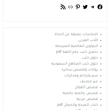
فيسبوك
تويتر
تيليجرام
رابط
خلاصة RSS
بينتريست
اقتباسات عميقة عن الحياة
الأدب العربي
الدواوين العالمية المترجمة
تحميل كتب علم اللغة pdf
حلول كتب
حلول كتب المناهج السعودية
روايات وقصص ساخرة
سير وتراجم ومذكرات
غير مصنف
قصص أطفال
قصص عالمية عالمية
قصص عربية
كتاب الصحة والجمال pdf