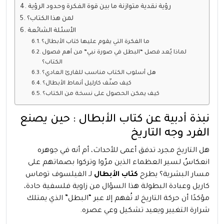
رؤية نقدية متوازنة ما بين قوة الفكرة وحدود الرؤية
لمن هذا الكتاب؟
الأسئلة الشائعة
ما الفكرة التي يقوم عليها كتاب الأبطال؟
لماذا يُعد فصل “البطل في صورة نبي” من أهم فصول
الكتاب؟
هل أسلوب الكتاب مناسب للقارئ العادي؟
كيف صنّف كارليل أنماط الأبطال؟
كيف يمكن الحصول على نسخة من الكتاب؟
نبذة أدبية عن كتاب الأبطال : حين يصنع
الفرد وجه التاريخ
هل التاريخ مجرد تدفق أعمى للأحداث، أم أنه في جوهره
انعكاسٌ لسير العظماء الذين مرّوا وتركوا بصماتهم على
مسار البشرية؟ يطرح
كتاب الأبطال
لـ الفيلسوف توماس
كاريل وعبادة البطولة هذا السؤال من زاوية فلسفية حادة،
مؤكدًا أن حركة التاريخ لا تُفهم إلا عبر “البطل” الذي يمتلك
شرارة التغيير ويعيد تشكيل وعي عصره.