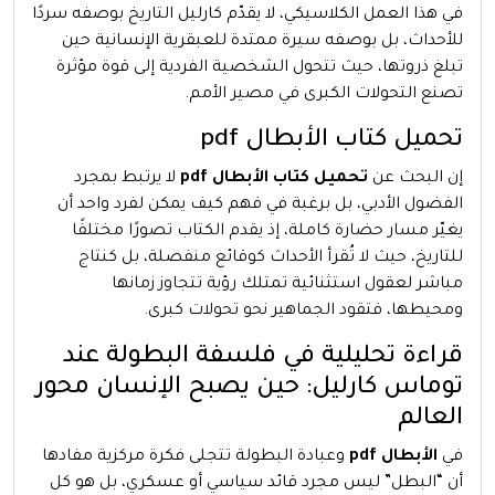
في هذا العمل الكلاسيكي، لا يقدّم كارليل التاريخ بوصفه سردًا
للأحداث، بل بوصفه سيرة ممتدة للعبقرية الإنسانية حين
تبلغ ذروتها، حيث تتحول الشخصية الفردية إلى قوة مؤثرة
تصنع التحولات الكبرى في مصير الأمم.
تحميل كتاب الأبطال pdf
إن البحث عن
تحميل كتاب الأبطال pdf
لا يرتبط بمجرد
الفضول الأدبي، بل برغبة في فهم كيف يمكن لفرد واحد أن
يغيّر مسار حضارة كاملة، إذ يقدم الكتاب تصورًا مختلفًا
للتاريخ، حيث لا تُقرأ الأحداث كوقائع منفصلة، بل كنتاج
مباشر لعقول استثنائية تمتلك رؤية تتجاوز زمانها
ومحيطها، فتقود الجماهير نحو تحولات كبرى.
قراءة تحليلية في فلسفة البطولة عند
توماس كارليل: حين يصبح الإنسان محور
العالم
في
الأبطال pdf
وعبادة البطولة تتجلى فكرة مركزية مفادها
أن “البطل” ليس مجرد قائد سياسي أو عسكري، بل هو كل