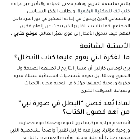
يهتم بفلسفة التاريخ وفهم معنى القيادة والتأثير عبر قراءة
كتب تك للمكتبة الرقمية
، ولطلاب الفكر السياسي
والاجتماعي الذين يرغبون في إعادة التفكير في دور الفرد داخل
المجتمع، كما يناسب القارئ الذي يبحث عن إلهام فكري
لفهم كيف تتحول الأفكار إلى قوى تغيّر العالم.
موقع كتابي .
الأسئلة الشائعة
ما الفكرة التي يقوم عليها كتاب الأبطال؟
يرى توماس كارليل أن مسار التاريخ لا تصنعه الصدفة ولا
الجموع وحدها، بل تقوده شخصيات استثنائية تمتلك قدرة
فكرية وروحية تجعلها مؤثرة في توجيه مجرى الأحداث
وصياغة التحولات الكبرى.
لماذا يُعد فصل “البطل في صورة نبي”
من أهم فصول الكتاب؟
لأنه يقدم قراءة مركزية لدور النبوة بوصفها قوة حضارية
وروحية مؤثرة، ويبرز فيه كارليل تقديراً واضحاً لشخصية النبي
محمد صلى الله عليه وسلم وتأثيره العميق في التاريخ