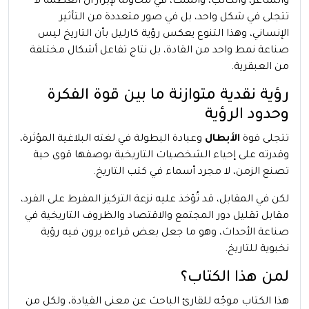
والشاعر، والكاتب، والملك، في محاولة لإبراز أن العظمة لا
تتجلى في شكل واحد، بل في صور متعددة من التأثير
الإنساني، وهذا التنوع يعكس رؤية كارليل بأن التاريخ ليس
صناعة نمط واحد من القادة، بل نتاج تفاعل أشكال مختلفة
من العبقرية.
رؤية نقدية متوازنة ما بين قوة الفكرة
وحدود الرؤية
تتجلى قوة
الأبطال
وعبادة البطولة في لغته البلاغية المؤثرة،
وقدرته على إحياء الشخصيات التاريخية بوصفها قوى حية
تصنع الزمن، لا مجرد أسماء في كتب التاريخ.
لكن في المقابل، قد تُؤخذ عليه نزعة التركيز المفرط على الفرد،
مقابل تقليل دور المجتمع والاقتصاد والظروف التاريخية في
صناعة الأحداث، وهو ما جعل بعض قراءه يرون فيه رؤية
نخبوية للتاريخ.
لمن هذا الكتاب؟
هذا الكتاب موجّه للقارئ الباحث عن معنى القيادة، ولكل من