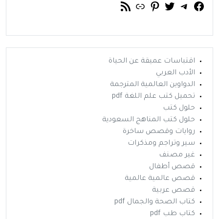
فيسبوك
تويتر
تيليجرام
رابط
خلاصة RSS
بينتريست
اقتباسات عميقة عن الحياة
الأدب العربي
الدواوين العالمية المترجمة
تحميل كتب علم اللغة pdf
حلول كتب
حلول كتب المناهج السعودية
روايات وقصص ساخرة
سير وتراجم ومذكرات
غير مصنف
قصص أطفال
قصص عالمية عالمية
قصص عربية
كتاب الصحة والجمال pdf
كتاب طب pdf