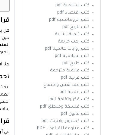
كتب اسلامية pdf
كتب اقتصاد pdf
قراءة
كتب الرومانسية pdf
كتب تاريخ pdf
هل يم
كتب تنمية بشرية
حين ي
كتب رعب جريمة
المن
كتب روايات عالمية pdf
الخيو
كتب سياسية pdf
كتب طبخ pdf
هنا ل
كتب عالمية مترجمة
تحميل
كتب عربية pdf
كتب علم نفس واجتماع
يبحث 
كتب علمية pdf
العمي
كتب فكر وثقافة pdf
الحقي
كتب فلسفة ومنطق pdf
يحافظ
كتب قانون pdf
قراءة تحل
كتب كمبيوتر وانترنت pdf
كتب متنوعة للقراءة – PDF
في
أرض