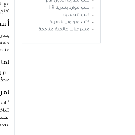
كتب مقارنة الاديان pdf
مع ال
كتب موارد بشرية HR
تفتح ب
كتب هندسية
كتب ودواوين شعرية
أسل
مسرحيات عالمية مترجمة
يمتاز
خلفه،
متابع
لما
لا تزا
ويحفّ
لمن 
تُنا
تتداخ
الفلس
منعطف