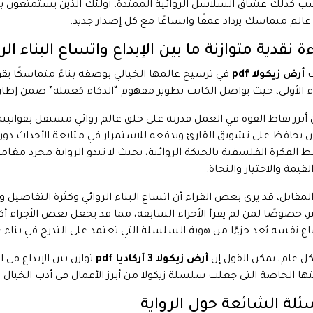
ب كذلك عشاق السلاسل الروائية الممتدة، أولئك الذين يستمتعون بر
عالم متماسك يزداد عمقًا واتساعًا مع كل إصدار جديد.
ة نقدية متوازنة ما بين الإبداع واتساع البناء الر
ت
أرض زيكولا pdf
في ترسيخ عالمها الخيالي بوصفه بناءً متماسكًا ي
اء الأولى، حيث يواصل الكاتب تطوير مفهوم “الذكاء كعملة” ضمن إطار أك
 أبرز نقاط القوة في العمل قدرته على خلق عالم روائي مستقل بقو
ن يحافظ على تشويق القارئ ويدفعه للاستمرار في متابعة الأحداث دون ف
ط الفكرة الفلسفية بالحبكة الروائية، بحيث لا تبدو الرواية مجرد مغامرة
قيمة والاختيار والنجاة.
لمقابل، قد يرى بعض القراء أن اتساع البناء الروائي وكثرة التفاصيل 
يز، خصوصًا لمن لم يقرأ الأجزاء السابقة، مما قد يجعل بعض الأجزاء أكث
اع نفسه يُعد جزءًا من هوية السلسلة التي تعتمد على التدرج في بناء ع
 عام، يمكن القول إن
أرض زيكولا 3 أركاديا pdf
توازن بين الإبداع في
ا الخاصة التي جعلت سلسلة زيكولا من أبرز الأعمال في أدب الخيال ا
ئلة الشائعة حول الرواية