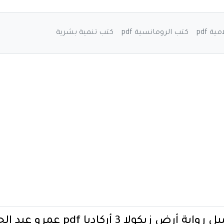
ة pdf
كتب الرومانسية pdf
كتب تنمية بشرية
واية أرض زيكولا 3 أركاديا pdf عمرو عبد الحميد