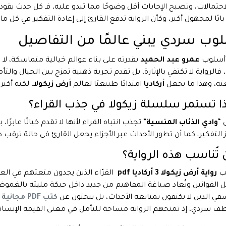
احتمالات، وتصبح الإجابات أقل وضوحًا مما تبدو عليه، فـ كل حدث يقود
ابًا لمجهول أكبر، وكأن الرواية تدفع القارئ إلى إعادة التفكير في كل ما ي
وب سردي يبني عالمًا من التفاصيل
 أسلوب
عمرو عبد الحميد
بقدرته على بناء عوالم خيالية متماسكة، لا
 فالرواية لا تكتفي بالإثارة، بل تقدم تجربة ذهنية تمزج بين الخيال والتأ
ته، وهذا ما يجعل
أركاديا
امتدادًا طبيعيًا لعالم
أرض زيكولا
، لكنه أكثر
ذا تستمر سلسلة زيكولا في جذب القراء؟
ل “
وادي الذئاب المنسية
” تجذب انتباه القراء لأنها لا تقدم خيالًا عابر
ز التفكير، كما أن تطور الأحداث عبر الأجزاء يجعل القارئ في حالة ترقب
تُناسب هذه الرواية؟
سب
رواية أرض زيكولا 3 أركاديا pdf
القرّاء الذين يجدون متعتهم في العوا
ل القوانين وتُعاد صياغة المفاهيم من جديد داخل حبكة مليئة بالغموض
في الذين لا يكتفون بمتابعة الأحداث، بل يبحثون عن
كتب PDF مجانية
 سردي، إذ تمنحهم الرواية مساحة للتأمل في معنى القيمة الإنسانية