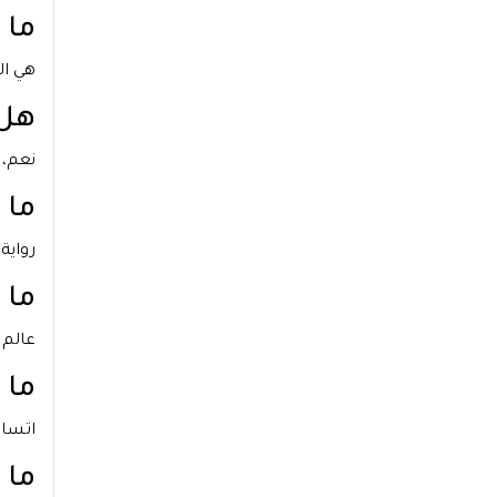
ما 
هي ال
هل 
نعم، 
ما 
رواية
ما 
عالم 
ما 
اتساع
ما 