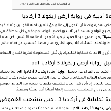
ما الرسالة التي يطرحها هذا الجزء؟
 أدبية في رواية أرض زيكولا 3 أركاديا
كن لفكرة واحدة أن تتحول إلى عالمٍ حيٍّ تتغير داخله القوانين وتُعاد
صبح الواقع نفسه غير ثابت ويخضع لقواعد جديدة في كل لحظة؟، في
سية
” يعود عمرو عبد الحميد ليعيد فتح بوابة عالمه الأشهر، لكن هذه ا
ط وتتعقد الأسئلة، فلا يعود القارئ أمام قصة فحسب، بل أمام عالم قائم
ا تُروى الأحداث كحكاية تقليدية، بل تُبنى كمنظومة فكرية تتحدى المفاه
 رواية أرض زيكولا 3 أركاديا pdf
الكثير من القراء عن تحميل
رواية أرض زيكولا 3 أركاديا pdf
لما تحمله
ق وبناء العالم المتكامل، حيث يواصل الكاتب تطوير فكرة زيكولا الشه
قية للحياة، إذ يأتي هذا الجزء ليكشف طبقات جديدة من العالم، تتوسع
 على روح السلسلة ويضيف إليها أبعادًا أكثر عمقًا وتعقيدًا.
يلية في أركاديا 3… حين يتشعب الغموض وتتكاثر الأسئلة
 زيكولا 3 أركاديا pdf
لا يعود العالم محدودًا بحدود واضحة، بل يمتد