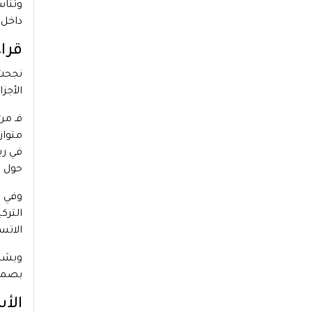
وتناس
داخل 
قراء
نجح
الأجز
فـ من
متواز
في رب
حول ال
وفي ا
الترك
الاتس
وبشكل
بصمته
الأس