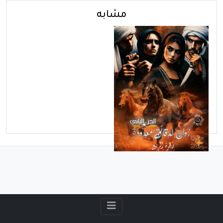
مشابه
الأثنين - يوليو 21, 2025
اقرا الان زواج لدقائق
معدودة (الجزء الثاني )
مفاجآت تُقلب الموازين
بقلم زهرة الربيع”