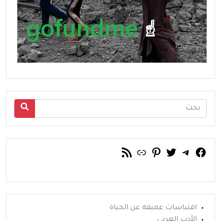
فيسبوك
تويتر
تيليجرام
رابط
خلاصة RSS
بينتريست
اقتباسات عميقة عن الحياة
الأدب العربي