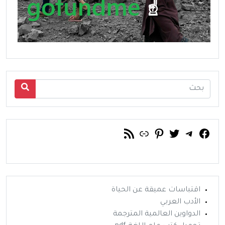
فيسبوك
تويتر
تيليجرام
رابط
خلاصة RSS
بينتريست
اقتباسات عميقة عن الحياة
الأدب العربي
الدواوين العالمية المترجمة