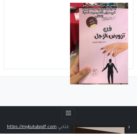
الأحد - نوفمبر 09, 2025
تحميل كتاب فن ترويض
الرجل PDF خولة بوقروة |
دليل الأنثى الذكية لفهم
الرجل وكسب قلبه
جميع الحقوق محفوظة لموقع
كتابي
https://mykutubpdf.com