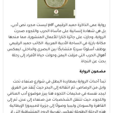
رواية عمى الذاكرة حميد الرقيمي pdf ليست مجرد نص أدبي،
بل هي شهادة إنسانية على مأساة الحرب واللجوء صدرت
الرواية، وحازت على جائزة كتارا للأعمال المنشورة، مما منحها
مكانة بارزة في الساحة الأدبية العربية. الكاتب حميد الرقيمي
يوظف أسلوبًا سرديًا متشابكًا بين البصري والداخلي، ليعكس
أهوال الحرب التي مزقت اليمن وحولت حياة الأفراد إلى رحلة
بحث عن النجاة.
مضمون الرواية
تبدأ أحداث الرواية بمطاردة البطل في شوارع صنعاء تحت
وابل من الرصاص، ثم انتقاله إلى البحر حيث يُنقذ من الغرق
ليجد نفسه في مخيمات اللجوء هنا يبرز موضوع أدب المنافي
واللجوء، حيث تتنقل الشخصيات من صنعاء إلى عدن، ثم إلى
القاهرة والسودان وليبيا وصولًا إلى جزيرة لامبيدوزا الإيطالية
هذه الرحلة الطويلة تعكس تغريبة الروح المتشظية التي لا