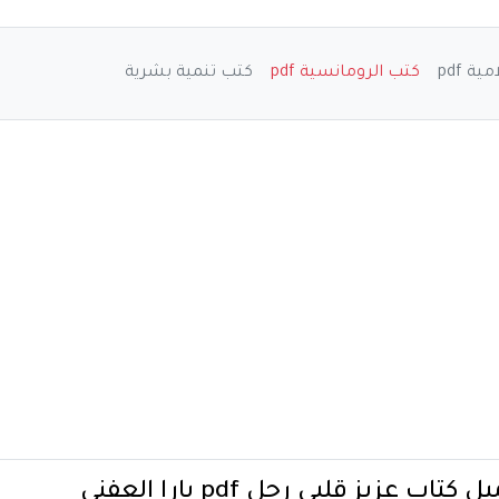
ة pdf
كتب الرومانسية pdf
كتب تنمية بشرية
 كتاب عزيز قلبي رحل pdf يارا العفني