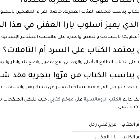
الكتاب موجه لفئة عمرية محددة؟
الكتاب يناسب مختلف الفئات العمرية، خاصة القراء المهتمين بالنصوص
الذي يميز أسلوب يارا العفني في هذا ال
 أسلوبها بالبساطة والصدق والقدرة على ملامسة المشاعر الإنسانية ب
يعتمد الكتاب على السرد أم التأملات؟
على الكتاب الطابع التأملي والوجداني، مع حضور واضح للخواطر والرسا
يناسب الكتاب من مرّوا بتجربة فقد ش
إذ يجد كثير من القراء فيه مساحة للتعبير عن مشاعرهم واستيعاب تج
ف عالم
الكتب الرومانسية
على
موقع كتابي
، حيث تنبض الصفحات بال
 لا تُنس.
 الكتاب
عزيز قلبي رحل
 الكاتب
يارا العفني