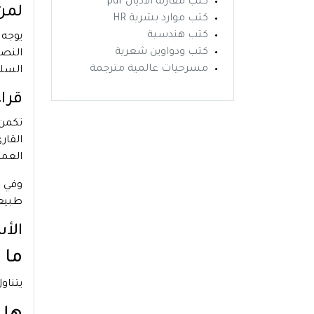
كتب مقارنة الاديان pdf
لمن 
كتب موارد بشرية HR
كتب هندسية
يوجه
كتب ودواوين شعرية
النصو
مسرحيات عالمية مترجمة
السلو
قراء
تكمن
القار
العمل
وفي ا
طبيعة
الأ
ما 
يتناو