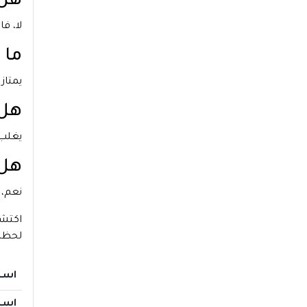
هل 
لا، ف
ما 
يمتاز
هل 
يغلب 
هل 
نعم، 
اكتش
لحظات
اسم
اسم