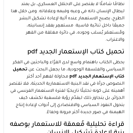
نظامًا شاملًا لا يقتصر على الاحتلال العسكري، بل يمتد
ليطال الإنسان ذاته في وعيه وقيمه وعلاقاته. ومن خلال هذا
الطرح، يصبح الاستعمار عنده آلية لإعادة تشكيل البشر
جميعًا داخل ثنائية قاسية: مستعمِر يفقد إنسانيته،
ومُستعمَر يُسلب وجوده، في دائرة مغلقة من القهر
والاغتراب.
تحميل كتاب الإستعمار الجديد pdf
يحظى الكتاب باهتمام واسع لدى القرّاء والباحثين في الفكر
السياسي والفلسفة الوجودية، ما يجعل البحث عن
تحميل
كتاب الإستعمار الجديد pdf
محاولة لفهم أحد أكثر
النصوص جرأة في نقد البنية الاستعمارية الحديثة، فلا تقتصر
أهميته على كونه تحليلًا تاريخيًا لفترة الاستعمار الفرنسي في
الجزائر، بل يتجاوز ذلك ليقدّم رؤية فلسفية تكشف كيف
يتحول النفوذ السياسي والاقتصادي إلى أدوات لإعادة إنتاج
الهيمنة في صور جديدة أكثر مرونة وخفاءً.
قراءة تحليلية مُعمقة للاستعمار بوصفه