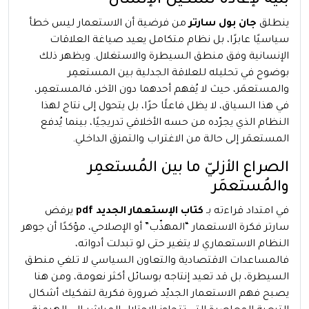
بنية لإعادة تشكيل الإنسان
ينطلق
جان بول سارتر
من فرضية أن الاستعمار ليس خطأ
سياسيًا عابرًا، بل نظام متكامل يعيد صياغة العلاقات
الإنسانية وفق منطق السيطرة والاستغلال. ويظهر ذلك
بوضوح في تحليله للعلاقة الجدلية بين المستعمِر
والمستعمَر، حيث لا يُفهم أحدهما دون الآخر، فالمستعمِر،
في هذا السياق، لا يظل فاعلًا حرًا، بل يتحول إلى نتاج لهذا
النظام الذي يجرّده من حسه الأخلاقي تدريجيًا، بينما يُدفع
المستعمَر إلى حالة من الاغتراب والتمزق الداخلي.
الصراع الأزليّ ما بين المُستعمِر
والمُستعمَر
في امتداد قراءته بـ
كتاب الإستعمار الجديد pdf
يرفض
سارتر فكرة الاستعمار “المهذّب” أو الإصلاحي، مؤكدًا أن جوهر
النظام الاستعماري لا يتغير حتى لو تبدلت أدواته،
فالمساعدات الاقتصادية والتعاون السياسي لا تلغي منطق
السيطرة، بل قد تعيد إنتاجه بوسائل أكثر نعومة، ومن هنا
يصبح فهم الاستعمار الجديّد ضرورة فكرية لتفكيك أشكال