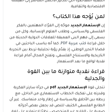
التبعية المعاصرة التي تتجاوز الاحتلال المباشر إلى الهيمنة
الاقتصادية والثقافية.
لمن يُوَجه هذا الكتاب؟
إن
الإستعمار الجديد
موجّه إلى القرّاء المهتمين بالفكر
الفلسفي والسياسي، وطلاب العلوم الإنسانية، وكل من
يسعى إلى فهم البنى العميقة للعلاقات الدولية الحديثة من
خلال قراءة
كتب عربية PDF
، كما أنه يناسب الباحثين في
قضايا التحرر الوطني، إذ يقدّم رؤية تحليلية تربط بين التجربة
التاريخية والاستنتاج الفلسفي، وتفتح المجال أمام قراءة
نقدية لواقع ما بعد الاستعمار.
قراءة نقدية متوازنة ما بين القوة
والجدلية
تتجلى قوة
الإستعمار الجديد pdf
في جرأة سارتر الفكرية
وقدرته على تفكيك الخطاب الاستعماري من الداخل، مع
ربطه بين الأخلاق والسياسة في إطار واحد متماسك. غير أن
الطابع الفلسفي الكثيف للنص قد يجعل بعض أجزائه
صعبة على القارئ غير المتخصص، نظرًا لاعتماده على لغة