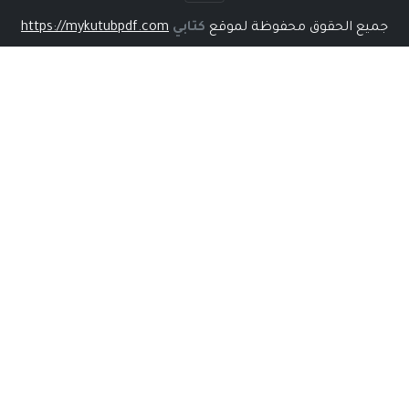
جميع الحقوق محفوظة لموقع
كتابي
https://mykutubpdf.com