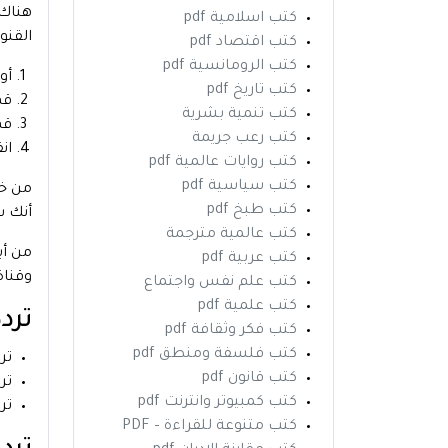
هناك 
كتب اسلامية pdf
القنو
كتب اقتصاد pdf
كتب الرومانسية pdf
أو
كتب تاريخ pdf
قم
كتب تنمية بشرية
قم بإ
كتب رعب جريمة
انقر على زر OK في 
كتب روايات عالمية pdf
كتب سياسية pdf
من خل
كتب طبخ pdf
أنك س
كتب عالمية مترجمة
من أب
كتب عربية pdf
وقناة
كتب علم نفس واجتماع
كتب علمية pdf
تردد
كتب فكر وثقافة pdf
كتب فلسفة ومنطق pdf
تردد 
كتب قانون pdf
تردد 11179 H أفق
كتب كمبيوتر وانترنت pdf
تردد 12054 v _ 
كتب متنوعة للقراءة – PDF