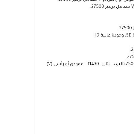
تردد قناة فلسطين لايڤ التردد الأول: 12645 – أفقى (H) – معامل ترميز 27500التردد الثانى: 11430 – عمودى أو رأسى (V) –