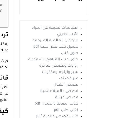
كي
ترد
اقتباسات عميقة عن الحياة
ترد
الأدب العربي
الدواوين العالمية المترجمة
يمكنك
تحميل كتب علم اللغة pdf
وذلك 
حلول كتب
حلول كتب المناهج السعودية
حيث د
روايات وقصص ساخرة
لكافة
سير وتراجم ومذكرات
قائ
غير مصنف
قصص أطفال
نظراً
قصص عالمية عالمية
في هذ
قصص عربية
القنو
كتاب الصحة والجمال pdf
كيف
كتاب طب pdf
كتاب قصص عالمية pdf