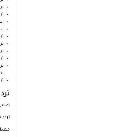
تردد
تر
التردد ا
الجودة HD على نفس ا
تردد قن
تردد 
تردد ق
تردد
معا
تردد 
ترد
ضمن ج
تردد قناة 
معدل الترميز 