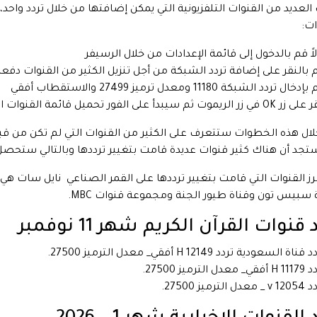
العديد من القنوات التلفزيونية التي يمكن إضافتها من خلال تردد واح
ات:
لاً قم بالدخول إلى قائمة الإعدادات من خلال الرسيفر
 بالنقر على إضافة تردد الشبكة من أجل تنزيل الكثير من القنوات دفعة
دخال تردد الشبكة 11180 ومعدل ترميز 27499 والاستقطاب أفقي
زر الريموت ثم سيبدأ على الفور تحميل قائمة القنوات الجديدة على القمر الصناعي نايل سات
ال هذه الخطوات ستتعرف على الكثير من القنوات التي لم تكن من قبل 
تجد أن هناك كثير قنوات عديدة قامت بتغيير ترددها وبالتالي ستحصل ع
رز القنوات التي قامت بتغيير ترددها على القمر الصناعي نايل سات ه
 سبيس تون وقناة طيور الجنة ومجموعة قنوات MBC.
 قنوات القرآن الكريم شهر 11 نوفمبر
قناة السعودية تردد 12149 H أفقي_ معدل الترميز 27500.
ي_ معدل الترميز 27500.
معدل الترميز 27500.