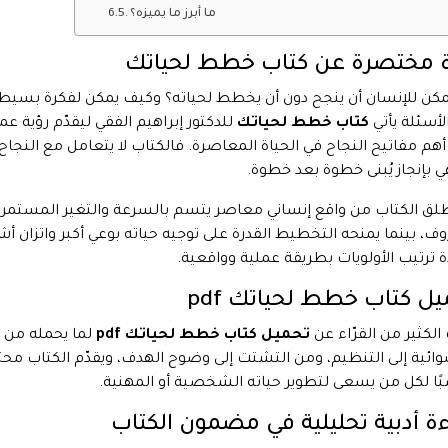
ما أبرز ما يميزه؟
ة مختصرة عن كتاب خطط لحياتك
كن للإنسان أن ينجح دون أن يخطط لحياته؟ وكيف يمكن لفكرة بسيطة
لأسئلة يأتي
كتاب خطط لحياتك
للدكتور إبراهيم الفقي ليقدّم رؤية 
أهم مفاتيح النجاح في الحياة المعاصرة. فالكتاب لا يتعامل مع النج
ي بإنجاز يُبنى خطوة بعد خطوة.
طلق الكتاب من واقع إنساني معاصر يتسم بالسرعة والتغير المستمر، 
ف، بينما يمنحه التخطيط القدرة على توجيه حياته بوعي أكبر واتزان أشم
ة ترتيب الأولويات بطريقة عملية وواقعية.
ل كتاب خطط لحياتك pdf
الكثير من القرّاء عن
تحميل كتاب خطط لحياتك pdf
لما يحمله من أ
ائية إلى التنظيم، ومن التشتت إلى وضوح الهدف، ويقدّم الكتاب مح
ًا لكل من يسعى لتطوير حياته الشخصية أو المهنية.
ة أدبية تحليلية في مضمون الكتاب