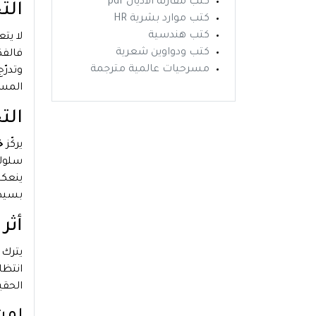
كتب مقارنة الاديان pdf
الت
كتب موارد بشرية HR
كتب هندسية
لا يت
كتب ودواوين شعرية
فالفك
مسرحيات عالمية مترجمة
وتدرّج
المس
الت
يركّز
خ
سلوك 
ينعكس
بسيط 
أثر
يترك
انتظا
الحقي