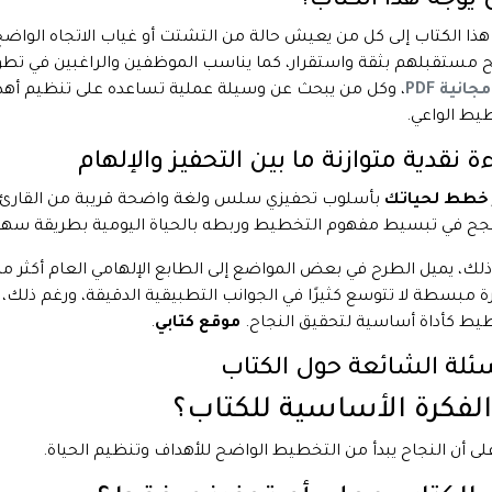
يُوجَّه هذا الكتاب؟
َه هذا الكتاب إلى كل من يعيش حالة من التشتت أو غياب الاتجاه الوا
 مستقبلهم بثقة واستقرار، كما يناسب الموظفين والراغبين في تطو
انية PDF
، وكل من يبحث عن وسيلة عملية تساعده على تنظيم أهد
يط الواعي.
ة نقدية متوازنة ما بين التحفيز والإلهام
خطط لحياتك
بأسلوب تحفيزي سلس ولغة واضحة قريبة من القارئ، مما
جح في تبسيط مفهوم التخطيط وربطه بالحياة اليومية بطريقة سهلة ا
لك، يميل الطرح في بعض المواضع إلى الطابع الإلهامي العام أكثر من 
 مبسطة لا تتوسع كثيرًا في الجوانب التطبيقية الدقيقة، ورغم ذلك،
يط كأداة أساسية لتحقيق النجاح.
موقع كتابي
.
سئلة الشائعة حول الكتاب
الفكرة الأساسية للكتاب؟
 على أن النجاح يبدأ من التخطيط الواضح للأهداف وتنظيم الحياة.