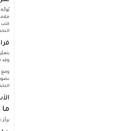
لمن 
يُوجّ
ملامح
كتب مج
التخط
قراء
يتميّز
وقد ن
ومع ذ
بصورة
التخط
الأ
ما 
يركّز