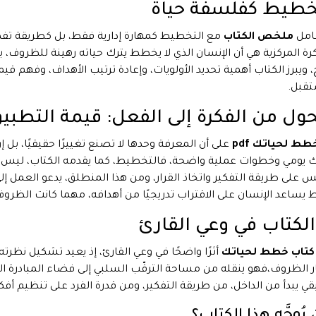
خطيط كفلسفة حياة
عامل
ملخص الكتاب
مع التخطيط كمهارة إدارية فقط، بل كطريقة تفك
رة المركزية هي أن الإنسان الذي لا يخطط يترك حياته رهينة للظروف
، ويبرز الكتاب أهمية تحديد الأولويات، وإعادة ترتيب الأهداف، وفهم قيمة 
تقبل.
حول من الفكرة إلى الفعل: قيمة التطبيق
طط لحياتك pdf
على أن المعرفة وحدها لا تصنع تغييرًا حقيقيًا، بل إ
يومي وخطوات عملية واضحة، فالتخطيط، كما يقدمه الكتاب، ليس مجر
 على طريقة التفكير واتخاذ القرار، ومن هذا المنطلق، يدعو العمل إل
يساعد الإنسان على الاقتراب تدريجيًا من أهدافه، مهما كانت الظرو
 الكتاب في وعي القارئ
كتاب خطط لحياتك
أثرًا واضحًا في وعي القارئ، إذ يعيد تشكيل نظرت
ر الظروف،فهو ينقله من مساحة الترقّب السلبي إلى فضاء المبادرة الفع
قي يبدأ من الداخل، من طريقة التفكير، ومن قدرة الفرد على تنظيم أف