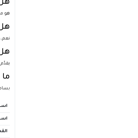
هل 
هو مز
هل 
نعم، 
هل 
يقدّم
ما 
بساطة
اسم
اسم
الق