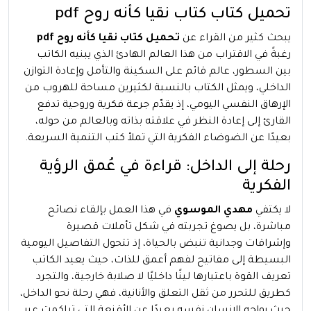
تحميل كتاب كتاب نقيا كأنه روح pdf
يبحث كثير من القراء عن
تحميل كتاب نقيا كأنه روح pdf
رغبةً في الاقتراب من هذا العالم الهادئ الذي يبنيه الكاتب
بين السطور، عالم قائم على السكينة والتأمل وإعادة التوازن
الداخلي، ويمثل الكتاب بالنسبة لكثيرين مساحة للهروب من
الإرهاق النفسي اليومي، إذ يقدّم جرعة فكرية وروحية تدفع
القارئ إلى إعادة النظر في علاقته بذاته وبالعالم من حوله،
بعيدًا عن الضوضاء الفكرية التي تملأ كتب التنمية السريعة.
رحلة إلى الداخل: قراءة في عُمق الرؤية
الفكرية
لا يكتفي
مهدي الموسوي
في هذا العمل بإلقاء نصائح
مباشرة، بل يصوغ تجربته في شكل تأملات قصيرة
وإشراقات وجدانية تنبض بالحياة، إذ تتحول التفاصيل اليومية
البسيطة إلى مفاتيح لفهم أعمق للذات، حيث يعيد الكاتب
تعريف القوة باعتبارها لينًا داخليًا لا صلابة خارجية، والتجرد
كطريق للتحرر من ثقل التعلق والأنانية، فهي رحلة نحو الداخل،
حيث يواجه الإنسان نفسه بعيدًا عن الأقنعة التي تراكمت عبر