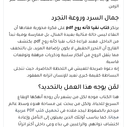
الزمن.
جمال السرد وروعة التجرد
يرتكز
كتاب نقيا كأنه روح pdf
على فكرة محورية مفادها أن
النقاء ليس حالة مثالية بعيدة المنال، بل ممارسة يومية تبدأ
من الداخل، فعند قراءة كتاب نقيا كأنه روح pdf، يكتشف
القارئ أن التحرر الحقيقي لا يكون بإضافة المزيد، بل بالتخفف
مما يثقل الروح من أفكار سلبية وذكريات مرهقة وتوقعات
قاسية.
إنه دعوة صريحة للعيش في اللحظة الحاضرة، حيث تتجلى
البساطة كقيمة كبرى تعيد للإنسان اتزانه المفقود.
لمّن يوجه هذا العمل بالتحديد؟
هذا الكتاب موجه لكل من يشعر بأن روحه أنهكها الإيقاع
السريع للحياة، ولكل من يبحث عن مساحة هدوء وسط عالم
مزدحم بالضغوط ليجد ملاذه في
تحميل كتب PDF عربية
مجانا
، كما يناسب أولئك الذين يميلون إلى التأمل وإعادة
اكتشاف ذواتهم، والراغبين في بناء وعي داخلي أكثر اتزانًا