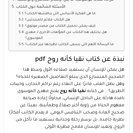
الأسئلة الشائعة حول الكتاب
ما هي الفكرة الأساسي التي يناقشها الكتاب؟
هل الكتاب ملائم للمبتدئين؟
كيف يمكن تحميل الكتاب من مصدر موثوق؟
هل يختلف هذا الكتاب عن المؤلفات الأخرى لـ مهدي
الموسوي؟
ما الرسالة الأهم التي يسعى الكاتب لطرحها عبر الكتاب؟
نبذة عن كتاب نقيا كأنه روح pdf
هل يمكن للإنسان أن يستعيد صفاءه الأول وسط هذا
الضجيج المتسارع الذي يبتلع التفاصيل الصغيرة للحياة؟
وهل يظل القلب قادرًا على النقاء رغم تراكم التجارب وخيبات
الطريق؟ .. في كتابه
نقيا كأنه روح
يفتح مهدي الموسوي
نافذة هادئة على الداخل الإنساني، محاولًا إعادة صياغة
مفهوم الحياة من زاوية أكثر صفاءً وطمأنينة، بعيدًا عن
ضجيج المادة وصخب التنافس اليومي. لا يقدم الكاتب أفكارًا
نظرية جامدة، بل يرسم رحلة وجدانية تستعيد ما تآكل من
الروح، وتعيد للإنسان ملامح فطرته الأولى.