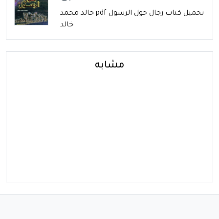
تحميل كتاب رجال حول الرسول pdf خالد محمد
خالد
مشابه