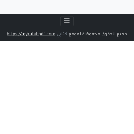
جميع الحقوق محفوظة لموقع
كتابي
https://mykutubpdf.com