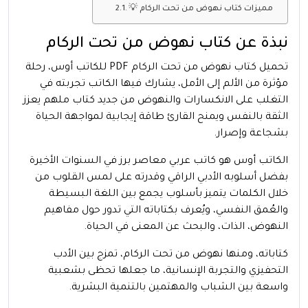
💡 مميزات كتاب نهوض من تحت الركام
نبذة عن كتاب نهوض من تحت الركام
تحميل كتاب نهوض من تحت الركام PDF للكاتب أوس، رحلة
مؤثرة من الألم إلى الأمل، يشارك فيها الكاتب تجربته في
التغلب على الانكسارات والنهوض من جديد كتاب ملهم يعزز
الثقة بالنفس ويمنح القارئ طاقة إيجابية لمواجهة الحياة
بشجاعة وإصرار.
الكاتب أوس هو كاتب عربي معاصر برز في السنوات الأخيرة
بفضل أسلوبه الأدبي الراقي وقدرته على لمس القلوب من
خلال الكلمات يتميز بأسلوب يجمع بين اللغة البسيطة
والعُمق النفسي، ويُعرف بكتاباته التي تدور حول مفاهيم
النهوض، الذات، والبحث عن المعنى في الحياة.
كتاباته، ومنها نهوض من تحت الركام، تمزج بين الأدب
التحفيزي والتجربة الإنسانية، ما جعلها تحظى بشعبية
واسعة بين الشباب والمهتمين بالتنمية البشرية.