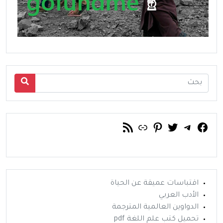
فيسبوك
تويتر
تيليجرام
رابط
خلاصة RSS
بينتريست
اقتباسات عميقة عن الحياة
الأدب العربي
الدواوين العالمية المترجمة
تحميل كتب علم اللغة pdf