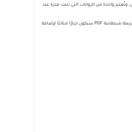
ُعتبر واحدة من الروايات التي تثبت قدرة عبد
اذا كنت من عشاق الأدب البوليسي والقصص الغامضة، فإن تحميل رواية جريمة شيطانية PDF سيكون خيارًا مثاليًا لإضافة