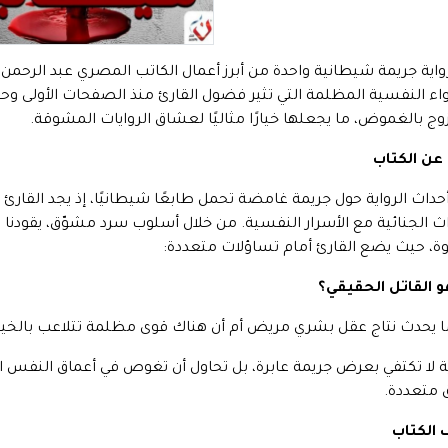
واية جريمة شيطانية واحدة من أبرز أعمال الكاتب المصري عبد الرحمن ت
واء النفسية المظلمة التي تثير فضول القارئ منذ الصفحات الأولى وحتى 
وج بالغموض، ما يجعلها خيارًا مثاليًا لعشاق الروايات المشوقة.
عن الكتاب
أحداث الرواية حول جريمة غامضة تحمل طابعًا شيطانيًا، إذ يجد القار
اث الجنائية مع الأسرار النفسية. من خلال أسلوب سرد مشوّق، يقودنا
، حيث يضع القارئ أمام تساؤلات متعددة:
 القاتل الحقيقي؟
 يحدث نتاج عقل بشري مريض أم أن هناك قوى مظلمة تتلاعب بالخي
ية لا تكتفي بعرض جريمة عابرة، بل تحاول أن تغوص في أعماق النف
 متعددة.
الكتاب