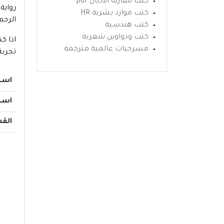
كتب مقارنة الاديان pdf
رواية
كتب موارد بشرية HR
الرحم
كتب هندسية
كتب ودواوين شعرية
مسرحيات عالمية مترجمة
تجربة
اسم
اسم
الق