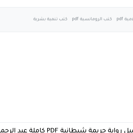
ة pdf
كتب الرومانسية pdf
كتب تنمية بشرية
رواية جريمة شيطانية PDF كاملة عبد الرحمن توفيق