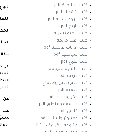
كتب اسلامية pdf
النوع
كتب اقتصاد pdf
اللغة
كتب الرومانسية pdf
كتب تاريخ pdf
الجم
كتب تنمية بشرية
كتب رعب جريمة
أسلوب
كتب روايات عالمية pdf
نبذة 
كتب سياسية pdf
كتب طبخ pdf
في جر
كتب عالمية مترجمة
الشخص
كتب عربية pdf
فقط ف
كتب علم نفس واجتماع
الشر 
كتب علمية pdf
كتب فكر وثقافة pdf
عن ال
كتب فلسفة ومنطق pdf
عبد ا
كتب قانون pdf
مشوّق
كتب كمبيوتر وانترنت pdf
أعمال
كتب متنوعة للقراءة – PDF