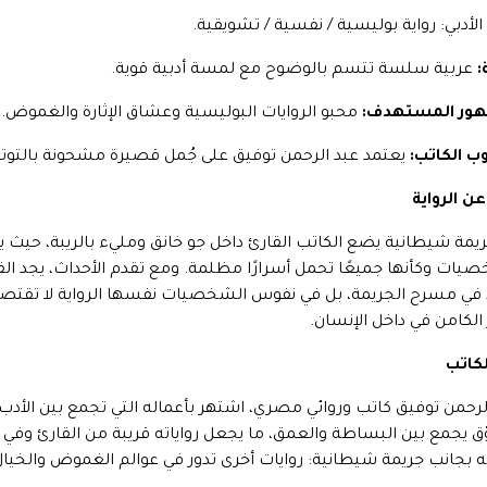
 الأدبي: رواية بوليسية / نفسية / تشويقية.
:
عربية سلسة تتسم بالوضوح مع لمسة أدبية قوية.
هور المستهدف:
محبو الروايات البوليسية وعشاق الإثارة والغموض.
 الكاتب:
يعتمد عبد الرحمن توفيق على جُمل قصيرة مشحونة بالتوتر،
عن الرواية
يمة شيطانية يضع الكاتب القارئ داخل جو خانق ومليء بالريبة، حي
يات وكأنها جميعًا تحمل أسرارًا مظلمة. ومع تقدم الأحداث، يجد ال
ي مسرح الجريمة، بل في نفوس الشخصيات نفسها الرواية لا تقتصر ع
الكامن في داخل الإنسان.
كاتب
لرحمن توفيق كاتب وروائي مصري، اشتهر بأعماله التي تجمع بين الأد
 يجمع بين البساطة والعمق، ما يجعل رواياته قريبة من القارئ وفي ال
ه بجانب جريمة شيطانية: روايات أخرى تدور في عوالم الغموض والخيال