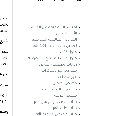
تعد ر
والأج
اقتباسات عميقة عن الحياة
الممز
الأدب العربي
الدواوين العالمية المترجمة
شرح 
تحميل كتب علم اللغة pdf
تدور 
حلول كتب
الأحد
حلول كتب المناهج السعودية
بخطوة
روايات وقصص ساخرة
سير وتراجم ومذكرات
من هو
غير مصنف
قصص أطفال
هل ما
قصص عالمية عالمية
الروا
قصص عربية
بطرق
كتاب الصحة والجمال pdf
كتاب طب pdf
وصف 
كتاب قصص عالمية pdf