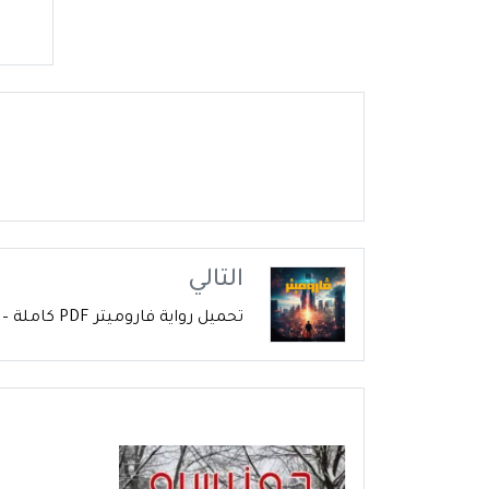
التالي
تحميل رواية فاروميتر PDF كاملة – فؤاد جمال رواية التشويق والإثارة