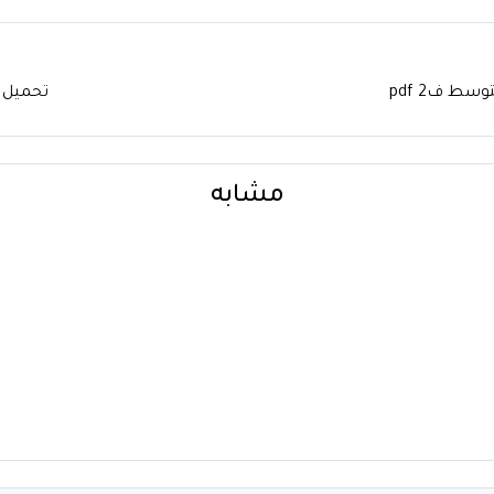
ط ف2 pdf
تحميل ك
مشابه