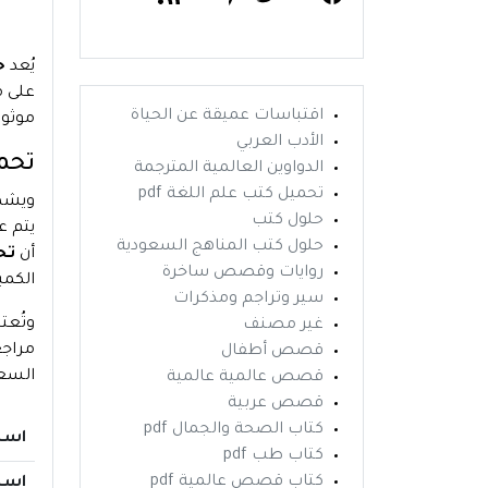
يُعد
ح
على م
اقتباسات عميقة عن الحياة
موثوق
الأدب العربي
تحمي
الدواوين العالمية المترجمة
تحميل كتب علم اللغة pdf
ويش
حلول كتب
يتم ع
حلول كتب المناهج السعودية
أن
تحم
روايات وقصص ساخرة
الكمب
سير وتراجم ومذكرات
وتُعت
غير مصنف
مراجع
قصص أطفال
السعو
قصص عالمية عالمية
قصص عربية
كتاب الصحة والجمال pdf
اسم
كتاب طب pdf
كتاب قصص عالمية pdf
اسم