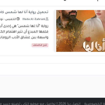
تحميل رواية أنا لها شمس كاملة
Huda Al-Zahrani
الخميس - نوفمبر 07
رواية "أنا لها شمس" هي إحدى أب
قلمها المبدع أن تثير اهتمام الك
واسعة بين عشاق الأدب الرومانس
غير مصنف
 الخصوصية
اتصل بنا 2026 | تواصل مع موقع كتابي لصنع جسر من المعرفة الرقمية