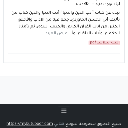
لا توجد تعليقات -
4576
نبذة عن كتاب "أدب الدين والدنيا": أدب الدنيا والدين كتاب من
تأليف أبي الحسن الماوردي، جمع فيه من الآداب والأخلاق
الكثير، من آيات القرآن الكريم، والحديث النبوي، ثم بأمثال
الحكماء، وآداب البلغاء، وأ...
عرض المزيد
كتب اسلامية pdf
جميع الحقوق محفوظة لموقع
كتابي
https://mykutubpdf.com