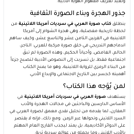
وتعيد تعريف مفهوم الهوية الأدبية.
جذور الهجرة وبناء الصورة الثقافية
ينطلق
كتاب صورة العربي في سرديات أمريكا اللاتينية
من
لحظة تاريخية مفصلية، وهي هجرة الشوام إلى أمريكا
اللاتينية في القرنين الثامن عشر والتاسع عشر، وكيف ساهم
اندماجهم التدريجي في خلق صورة مركبة للعربي: التاجر،
الحالم، الغامض، وأحياناً الحكيم، وهذه الصورة لم تبقَ
اجتماعية فقط، بل تسربت إلى النصوص الأدبية لتصبح جزءاً
من البناء الرمزي للرواية اللاتينية، وهو ما يمنح الكتاب
أهميته كجسر بين التاريخ الاجتماعي والإبداع الأدبي.
لمن يُوَجه هذا الكتاب؟
يستهدف
صورة العربي في سرديات أمريكا اللاتينية
في
الأساس الدارسين والباحثين في مجالات الهجرة والأدب
المقارن، لما يقدمه من تحليل نقدي معمق لصورة العربي في
السرد اللاتيني وتحولها عبر الزمن. ومع ذلك، فإنه لا يقتصر
على الدوائر الأكاديمية، بل يمتد ليجذب القارئ العام المهتم
بالأدب اللاتيني وما يحمله من عوالم سردية ثرية.