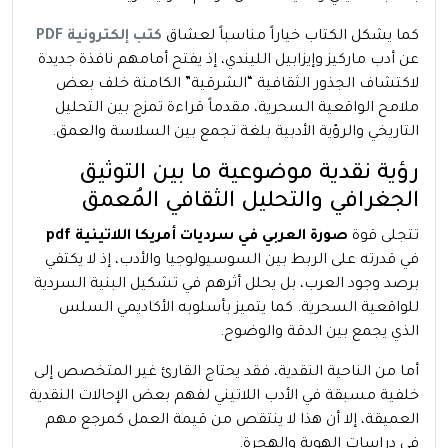
كما يشكل الكتاب خياراً مناسباً لعشاق
كتب إلكترونية PDF
عن أدب ماركيز وإيزابيل الليندي، إذ يفتح أمامهم نافذة جديدة
لاكتشاف الجذور الثقافية “الشرقية” الكامنة خلف بعض
ملامح الواقعية السحرية، مقدماً قراءة تمزج بين التحليل
التاريخي والرؤية الأدبية بلغة تجمع بين السلاسة والعمق.
رؤية نقدية موضوعية ما بين التوثيق
الجغرافي والتحليل الثقافي المُعمق
تتجلى قوة
صورة العربي في سرديات أمريكا اللاتينية pdf
في قدرته على الربط بين السوسيولوجيا والأدب، إذ لا يكتفي
برصد وجود العرب، بل يحلل أثرهم في تشكيل البنية السردية
للواقعية السحرية. كما يتميز بأسلوبه الأكاديمي السلس
الذي يجمع بين الدقة والوضوح.
أما من الناحية النقدية، فقد يحتاج القارئ غير المتخصص إلى
خلفية مسبقة في الأدب اللاتيني لفهم بعض الإحالات النقدية
العميقة، إلا أن هذا لا ينتقص من قيمة العمل كمرجع مهم
في دراسات الهوية والهجرة.