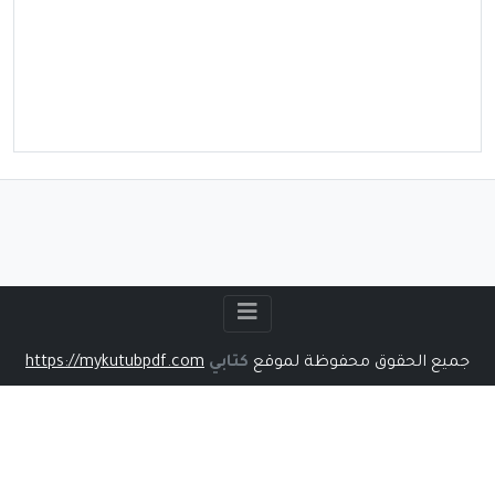
جميع الحقوق محفوظة لموقع
كتابي
https://mykutubpdf.com