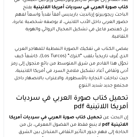
بلاد الشام إلى عوالم ماركيز وبورخيس وإيزابيل الليندي؟ في
كتاب صورة العربي في سرديات أمريكا اللاتينية
يفتح
الباحث ريجوبيرتو إرنانديت باريديس أفقاً نقدياً واسعاً لفهم
حضور العربي داخل الأدب اللاتيني، لا بوصفه شخصية عابرة،
بل كعنصر فاعل في تشكيل المخيال الروائي والهوية
الثقافية.
يمضي الكتاب في تفكيك الصورة النمطية للمهاجر العربي
الذي عُرف تاريخياً بلقب “الترك” (Los Turcos)، كاشفاً كيف
تحوّل هذا القادم من شرق المتوسط من بائع متجول إلى رمز
أدبي وثقافي أعاد تشكيل ملامح السرد في أمريكا اللاتينية،
حيث تداخلت التجارة بالأسطورة، والاغتراب بالانصهار داخل
مجتمع جديد شديد التنوع.
تحميل كتاب صورة العربي في سرديات
أمريكا اللاتينية pdf
إن البحث عن
تحميل كتاب صورة العربي في سرديات أمريكا
اللاتينية pdf
لا ينبع فقط من الفضول المعرفي، بل من
الحاجة إلى فهم جذور التأثير الثقافي المتبادل بين الشرق