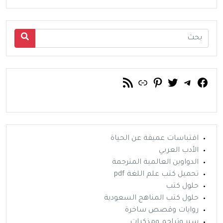
فيسبوك
تويتر
تيليجرام
رابط
خلاصة RSS
بينتريست
اقتباسات عميقة عن الحياة
الأدب العربي
الدواوين العالمية المترجمة
تحميل كتب علم اللغة pdf
حلول كتب
حلول كتب المناهج السعودية
روايات وقصص ساخرة
سير وتراجم ومذكرات