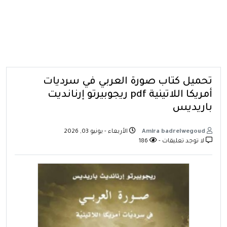
تحميل كتاب صورة العربي في سرديات
أمريكا اللاتينية pdf ريجوبيرتو إرنانديت
باريديس
Amira badrelwegoud
الأربعاء - يونيو 03, 2026
لا توجد تعليقات -
186