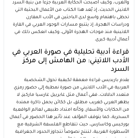
والغرب، وكيف أصبحت الحكاية العربية جزءاً من بنية السرد
اللاتيني الحديث، إذ يُعد هذا الكتاب من الأعمال البحثية التي
تحظى باهتمام واسع لدى الباحثين في الأدب المقارن
ودراسات الهجرة، إذ يتتبع مسارات الوجود العربي في القارة
اللاتينية منذ موجات الهجرة الأولى، وكيف انعكس ذلك في
أعمال أدبية كبرى.
قراءة أدبية تحليلية في صورة العربي في
الأدب اللاتيني: من الهامش إلى مركز
السرد
يقدم باريديس قراءة معمقة لكيفية تحول الشخصية
العربية في الأدب اللاتيني من صورة نمطية إلى حضور رمزي
متعدد الدلالات، ففي أعمال مثل غابرييل غارسيا ماركيز، لا
يظهر العربي كغريب مطلق، بل ككائن يحمل ذاكرة ممتدة
من الحكايات والأسفار، وكأنه امتداد طبيعي لعالم الواقعية
السحرية، كما يتوقف المؤلف عند تأثير هذا الحضور في أعمال
بورخيس وكاسارس، حيث تتقاطع الفلسفة الشرقية مع
الأسطورة الغربية، لتنتج نصوصاً تتجاوز الحدود الجغرافية