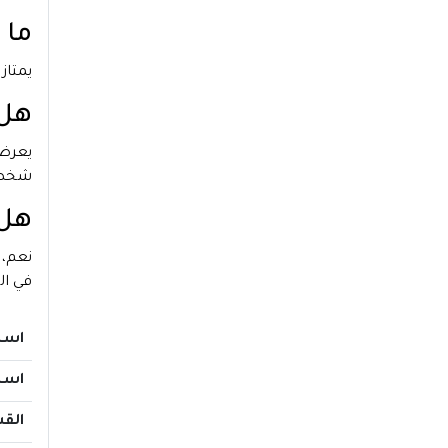
ما 
يمتاز
هل 
يعرض 
شخصي
هل 
نعم، 
في ال
اسم
اسم
الق