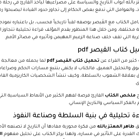
ز بالله أبواب التاريخ والسياسة على مصراعيها ليأخذ القارئ في ر
ذ، والعوامل التي تدفع بعض الحكام إلى تجاوز حدود القيادة ليصبحوا ر
عامل الكتاب مع القَيصر بوصفه لقباً تاريخياً فحسب، بل باعتباره نموذج
ة مختلفة، ومن خلال هذا المنظور يقدم المؤلف قراءة تحليلية تتجاوز ال
رية التي تقف خلف صناعة الزعيم المهيمن وتأثيره في مصائر الأمم.
ل كتاب القيصر pdf
كثير من القراء عن
تحميل كتاب القيصر pdf
لما يحمله من معالجة م
ق والتحليل العميق، فالكتاب لا يكتفي بتتبع مسارات الحكم وصراعات ا
 بعلاقة الشعوب بالسلطة، وكيف تنشأ الشخصيات الكاريزمية القادر
ى.
ملخص الكتاب
القارئ فرصة لفهم الكثير من الأنماط السياسية التي ت
بالفكر السياسي والتاريخ الإنساني.
ة تحليلية في بنية السلطة وصناعة النفوذ
ق
طاهر المعتز بالله
من فكرة محورية مفادها أن التاريخ لا تصنعه ال
 القدرة على التأثير في مساره، ولهذا يركز الكتاب على تحليل مفهوم
ا