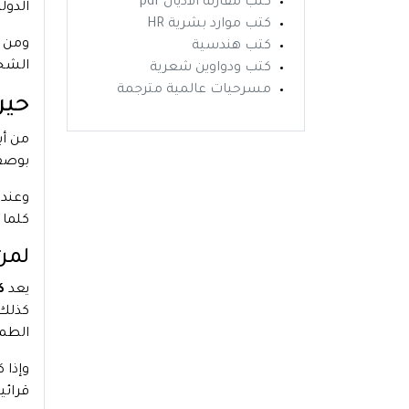
كتب مقارنة الاديان pdf
الدول
كتب موارد بشرية HR
ومن خ
كتب هندسية
الشخص
كتب ودواوين شعرية
مسرحيات عالمية مترجمة
حين
من أب
بوصفه
وعند 
كلما 
لمن 
يعد
ك
كذلك 
الطم
وإذا 
قرائي