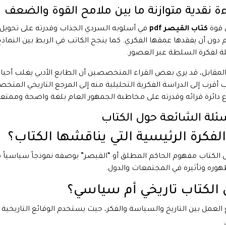
ة نقدية متوازنة ما بين ملامح القوة والضعف
 قوة
كتاب القيصر pdf
في أسلوبه السردي الجذاب وقدرته على تحويل 
 دون أن يفقدها عمقها الفكري. كما ينجح الكاتب في الربط بين النماذج
 لفكرة السلطة عبر العصور.
لمقابل، قد يرى بعض القراء المتخصصين أن الطابع الأدبي يغلب أحياناً
ب أقرب إلى الدراسة الفكرية التحليلية منه إلى المرجع التاريخي الم
 دائرة قرائه وقدرته على مخاطبة الجمهور العام بلغة واضحة وممتع
سئلة الشائعة حول الكتاب
الفكرة الرئيسية التي يناقشها الكتاب؟
ل الكتاب مفهوم الحاكم المطلق أو “القيصر” بوصفه نموذجاً سياسياً متك
هوره وتأثيره في المجتمعات والدول.
الكتاب تاريخي أم سياسي؟
العمل بين التاريخ والسياسة والفكر، حيث يستخدم الوقائع التاريخي
.