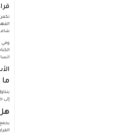
قراء
تكمن
الفهم
شاملة
وفي ا
الكتا
اتساع
الأ
ما 
يتناو
إلى ظ
هل 
يجمع 
القرار