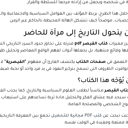
ة في شخصه ويجعل من إرادته مرجعاً للسلطة والقرار.
لال هذا الطرح، يربط المؤلف بين العوامل السياسية والاجتماعية وا
يات، موضحاً كيف تتشكل الهالة المحيطة بالحاكم عبر الزمن.
 يتحول التاريخ إلى مرآة للحاضر
رز مميزات
كتاب القيصر pdf
قدرته على تجاوز حدود السرد التاريخي الت
ا وقائع منتهية، بل يجعلها أدوات لفهم الواقع المعاصر وتحليل ظو
التعمق في
صفحات الكتاب
يكتشف القارئ أن مفهوم “
القيصرية
” لا
توافرت الظروف التي تسمح بتركيز النفوذ في يد فرد واحد أو نخبة ضيقة
يُوَجَه هذا الكتاب؟
تاب القيصر
مناسباً لطلاب العلوم السياسية والتاريخ، كما يجذب القر
سيجد فيه عشاق الفكر والتحليل مادة ثرية تساعدهم على استيعاب ا
وح الشخصي والمصلحة العامة.
كنت تبحث عن
كتب PDF مجانية للتحميل
تجمع بين المعرفة التاريخي
ة ممتعة ومفيدة في الوقت نفسه.