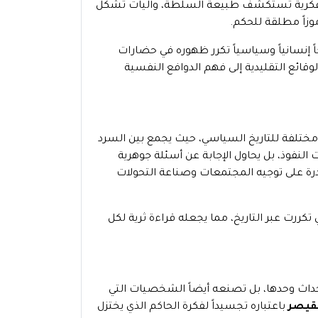
حلة فكرية تستكشف طبيعة السلطة، وآليات تشكل
موزاً مطلقة للحكم.
اً إنسانياً وسياسياً تكرر ظهوره في حضارات
وقائع التقليدية إلى فهم الدوافع النفسية
ختلفة للتاريخ السياسي، حيث يجمع بين السرد
لنفوذ، بل يحاول الإجابة عن أسئلة جوهرية
ة على توجيه المجتمعات وصناعة التحولات
كررت عبر التاريخ، مما يجعله قراءة ثرية لكل
أحداث وحدها، بل تصنعه أيضاً الشخصيات التي
لقيصر
باعتباره تجسيداً لفكرة الحاكم الذي يختزل