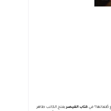
 طُغاتها؟ في
كتاب القيصر
يفتح الكاتب طاهر