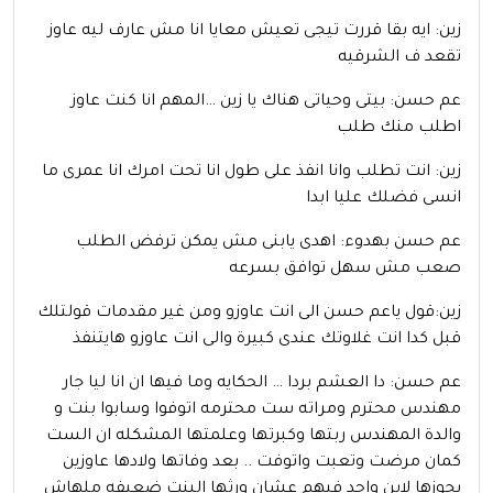
زين: ايه بقا قررت تيجى تعيش معايا انا مش عارف ليه عاوز
تقعد ف الشرقيه
عم حسن: بيتى وحياتى هناك يا زين …المهم انا كنت عاوز
اطلب منك طلب
زين: انت تطلب وانا انفذ على طول انا تحت امرك انا عمرى ما
انسى فضلك عليا ابدا
عم حسن بهدوء: اهدى يابنى مش يمكن ترفض الطلب
صعب مش سهل توافق بسرعه
زين:قول ياعم حسن الى انت عاوزو ومن غير مقدمات قولتلك
قبل كدا انت غلاوتك عندى كبيرة والى انت عاوزو هايتنفذ
عم حسن: دا العشم بردا … الحكايه وما فيها ان انا ليا جار
مهندس محترم ومراته ست محترمه اتوفوا وسابوا بنت و
والدة المهندس ربتها وكبرتها وعلمتها المشكله ان الست
كمان مرضت وتعبت واتوفت .. بعد وفاتها ولادها عاوزين
يجوزها لابن واحد فيهم عشان ورثها البنت ضعيفه ملهاش