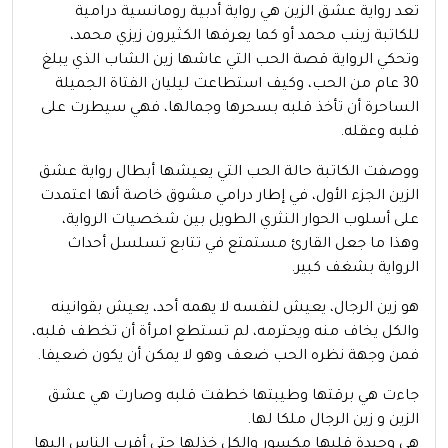
تعد رواية عشق الزين هي رواية أدبية رومانسية درامية
للكاتبة زينب محمد أو كما يعرفها الكثيرون زيزي محمد،
وتحكي الرواية قصة الحب التي عاشها زين الشاب الذي يبلغ
30 عام من الحب، وكيف استطاعت ليليان الفتاة الجميلة
الساحرة أن تأخذ قلبه بسحرها وجمالها، فهي سيطرت على
قلبه وعقله.
ووصفت الكاتبة حالة الحب التي يعيشها أبطال رواية عشق
الزين الجزء الأول، في إطار درامي مشوق خاصة أنها اعتمدت
على أسلوب الحوار النثري الطويل بين شخصيات الرواية،
وهذا ما جعل القارئ مستمتع في تتابع تسلسل أحداث
الرواية بشغف كبير.
هو زين الرجال، يعيش لنفسه لا يهمه أحد، يعيش بقوانينه
والكل يخاف منه ويحترمه، لم تستطع امرأة أن تخطف قلبه،
فمن وجهة نظره الحب ضعف وهو لا يمكن أن يكون ضعيفا.
جاءت هي برقتها وطيبتها خطفت قلبه وصارت هي عشق
الزين و زين الرجال ملكا لها.
هي وحيدة قلبها مكسور والكل خذلها حتى أقرب الناس إليها