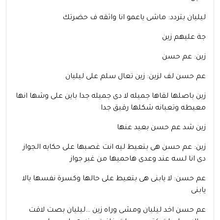
ليليان بتردد: ماشى ياعمو انا واثقه ف حضرتك
جة عليهم زين
زين: عم حسن
عم حسن لف لزين: زين تعال سلم على ليليان
زين باصلها لقاها جميله لا دى جميله جدا باين على وشها انها
معيطه وتعبانه شكلها رقيق جدا
زين شد عم حسن بعيد عنها
زين: عم حسن هى بتعيط ليه انت غصبها على حكايه الجواز
دى انا لسه عند وعدى هاحميها من غير جواز
عم حسن: لا يابنى هى بتعيط على حالها وكسرة نفسها يالا
يابنى
عم حسن اخد ليليان ومشى وراه زين …ليليان بصت لاقت