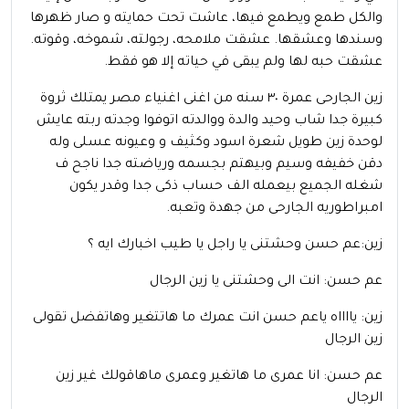
والكل طمع ويطمع فيها، عاشت تحت حمايته و صار ظهرها
وسندها وعشقها. عشقت ملامحه، رجولته، شموخه، وقوته.
عشقت حبه لها ولم يبقى في حياته إلا هو فقط.
زين الجارحى عمرة ٣٠ سنه من اغنى اغنياء مصر يمتلك ثروة
كبيرة جدا شاب وحيد والدة ووالدته اتوفوا وجدته ربته عايش
لوحدة زين طويل شعرة اسود وكثيف و وعيونه عسلى وله
دقن خفيفه وسيم وبيهتم بجسمه ورياضته جدا ناجح ف
شغله الجميع بيعمله الف حساب ذكى جدا وقدر يكون
امبراطوريه الجارحى من جهدة وتعبه.
زين:عم حسن وحشتنى يا راجل يا طيب اخبارك ايه ؟
عم حسن: انت الى وحشتنى يا زين الرجال
زين: يااااه ياعم حسن انت عمرك ما هاتتغير وهاتفضل تقولى
زين الرجال
عم حسن: انا عمرى ما هاتغير وعمرى ماهاقولك غير زين
الرجال