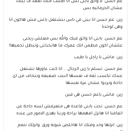
عم حسن: لا واثق يابنى بس انا طلبت منك تقعد ف بيتك
عشان الحرمانيه بس
زين: عم حسن انا بيتى في ناس بتشتغل ياعنى مش هاكون انا
وهى لوحدنا
عم حسن: يابنى انا واثق فيك والله بس معلش ريحنى
علشان اكون مطمن انك عمرك ما هاتخذلنى وتبطل تحميهاا
زين: ماشى يا راجل يا طيب
عم حسن: تسلم يا زين الرجال … انا كنت عاوزها تشتغل
عندك تكسب ثقه ف نفسها البنت ضعيفه وبتخاف من اى
حاجة وبردوا عشان عزة نفسها
زين: ماشى ياعم حسن هى فين
عم حسن: تحت يابنى قاعدة هى متعرفش لسه حاجة عن
اتفاقنا انا هانزل افهمها براحة وربنا يهدى الامور من عنده
زين: انزلها وخد وقتك انا هاخلص شويه ورق. وانزلك نتمم