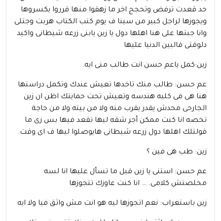
حد قعدت ترفض وتحجج اخر ما زهقوا منها قرروا يكسروها
ويجوزها لراجل كبير من سينا ف يوم كتب الكتاب هربت وجتلى
وانا جبتها على هنا اهلها دول يا زين يابنى زرعه شيطانى واكيد
دلوقتى قالبين الدنيا عليها
زين:كمل ياعم حسن انت طالب منى ايه.
عم حسن: طالب منك تاخدها تعيش عندك وتكمل دراستها
هنا هى فى كليه هندسه وتعيش تحت حمايتك اظن ان زين
الجارحى محدش يقدر يقرب منه ولا من بيته ولا من حاجة
تخصه انا كنت ممكن أجر شقه ليها تقعد فيها بس زى ما
قولتلك اهلها دول زرعه شيطانى هايوصلوا ليها ف اى وقت.
زين: طب هى فين ؟
عم حسن: استنى يا زين قبل ما تسأل عليها انا لسه
مخلصتش كلامى. … انا كنت عاوزك تتجوزها
زين باستغراب: نعم اتجوزها ليه هو انت مش واثق فيا ولا ايه