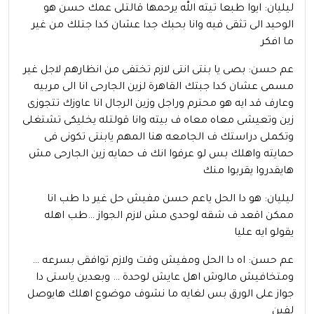
ليليان: ايوا طبعا تيته الله يرحمها قالتلى عمك حسن هو
الوحيد الى تثقى فيه وانا بحبك جدا عشان كدا جتلك من غير
ما افكر
عم حسن: بصى يا بنتى انتى لازم تختفى من انظارهم لاجل غير
مسمى عشان كدا جبتك القاهرة لزين الجارحى انا الى مربيه
وعارف قد ايه هو محترم وراجل وزين الرجال انا عاوزك تتجوزى
زين وتعيشى معاه معاه ف بيته وانا قولتله يخليكى تشتغلى
وتكملى دراستك ف الجامعه هنا المهم يابنتى تكونى فى
حمايته واهلك بس لو عرفوا انك ف حمايه زين الجارحى مش
هايقدروا يقربوا منك
ليليان: هو دا الحل ياعم حسن مفيش حل غير دا طب انا
ممكن اقعد ف شقه لوحدى مش لازم الجواز …طب اهله
يقولو ايه عليا
عم حسن: اه دا الحل ومفيش وقت ولازم توافقى بسرعه …
ومتخافيش مالوش اهل عايش لوحدة … وبعدين ياستى دا
جواز على الورق بس لغايه ما نشوف موضوع اهلك هايوصل
لفين