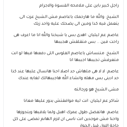
راجل كبير باين على ملامحه القسوة والاجرام
الشيخ: والله ما هارحمك ياعاصم مش الشيخ عزت الى.
يتعمل فيه كدا ومين الى يضحك عليه واحد زيك
عاصم عم ليليان: اهدى بس يا شيخنا والله انا ما اعرف هى
راحت فين … بس متقلقش هجيبها
الشيخ: متنساش ياعاصم الفلوس اللى دفعها فيها لو انت
متعرفش تجيبها اجيبها انا
عاصم: لا لا هى ملهاش حد اصلا احنا هانسال عليها عند كذا
حد ادينى بس مهله وانشاء الله هاجيبهالك لغايه عندك
مشى الشيخ هو ورجالته
شاكر عم ليليان: انت ليه موافقتش يدور عليها معانا
عاصم: هاتفضل طول عمرك اهبل ولما يلاقيها ويتجوزها
واحنا مش موجدين انت ناسى ان لازم الهانم تمضى على كل
حاجة الاول قبل الجواز