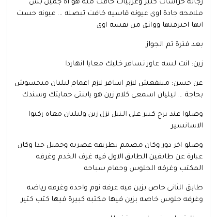
رجاله حراسات كتير وعربيات خافت منه هو اه جميل بس
ملامحه جادة اوى عيونه قاسيه خافت تبصله … عيونه حست
انها اخترقتها وواثق من نفسه اوى
بعد فترة تم الجواز
زين: انت لسه عاوز تسافر خليك معايا انهاردا
عن حسن: مينفعش لازم اسافر لازم اعمام ليليان ميحسوش
بحاجة … ليليان اسمعى كلام زين هو يابنتى حمايتك وسندك
وصلوا عند برج كبير على النيل نزل زين وليليان معاه ركبوا
الاسانسير
وصلو اخر دور وكان مصمم بطريقه عصريه وجميل جدا وكان
عبارة عن طابقين الطابق الاول فيه غرف الخدم وغرفه
المكتب وغرفه الجلوس وحمام سباحه
طابق الثانى خاص بزين فيه غرفه نوم واحدة وغرفه رياضه
وغرفه جلوس خاصه بزين فيها مكتبه كبيرة فيها كتب كتير