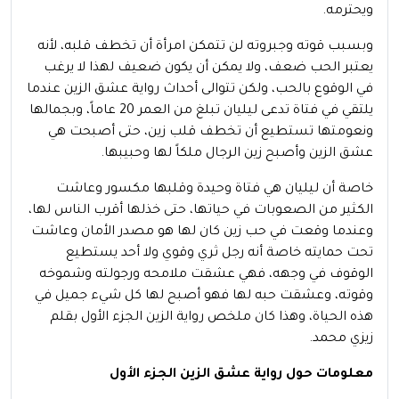
ويحترمه.
وبسبب قوته وجبروته لن تتمكن امرأة أن تخطف قلبه، لأنه
يعتبر الحب ضعف، ولا يمكن أن يكون ضعيف لهذا لا يرغب
في الوقوع بالحب، ولكن تتوالى أحداث رواية عشق الزين عندما
يلتقي في فتاة تدعى ليليان تبلغ من العمر 20 عاماً، وبجمالها
ونعومتها تستطيع أن تخطف قلب زين، حتى أصبحت هي
عشق الزين وأصبح زين الرجال ملكاً لها وحبيبها.
خاصة أن ليليان هي فتاة وحيدة وقلبها مكسور وعاشت
الكثير من الصعوبات في حياتها، حتى خذلها أقرب الناس لها،
وعندما وقعت في حب زين كان لها هو مصدر الأمان وعاشت
تحت حمايته خاصة أنه رجل ثري وقوي ولا أحد يستطيع
الوقوف في وجهه، فهي عشقت ملامحه ورجولته وشموخه
وقوته، وعشقت حبه لها فهو أصبح لها كل شيء جميل في
هذه الحياة، وهذا كان ملخص رواية الزين الجزء الأول بقلم
زيزي محمد.
معلومات حول رواية عشق الزين الجزء الأول