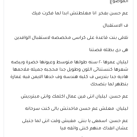
الموضوع
عم حسن بفخر: انا مغلطتش ابدا لما فكرت فيك
ف الاستقبال
نلاقى بنت قاعدة على كراسى مخصصه لاستقبال الوافدين
هى دى بطله قصتنا
ليليان عمرها ٢٠ سنه طولها متوسط وعيونها خضرة وبيضه
شعرها كنستنائى اللون وطويل جدا محجبه جميله ملاحمها
هاديه جدا بتدرس ف كليه هندسه وف خدها الايمن فيه غمازة
بتظهر لما بتضحك
عم حسن: ليليان انتى فين عمال اكلمك وانتى مبترديش
ليليان: معلش عم حسن ماخدتش بالى كنت سرحانه
عم حسن: اسمعى يا بنتى. مفيش وقت انتى لما جتيلى
عشان انقذك منهم كنتى واثقه فيا