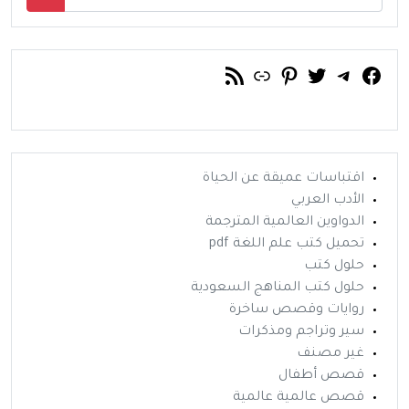
فيسبوك
تويتر
تيليجرام
رابط
خلاصة RSS
بينتريست
اقتباسات عميقة عن الحياة
الأدب العربي
الدواوين العالمية المترجمة
تحميل كتب علم اللغة pdf
حلول كتب
حلول كتب المناهج السعودية
روايات وقصص ساخرة
سير وتراجم ومذكرات
غير مصنف
قصص أطفال
قصص عالمية عالمية