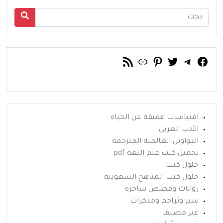
فيسبوك
تويتر
تيليجرام
رابط
خلاصة RSS
بينتريست
اقتباسات عميقة عن الحياة
الأدب العربي
الدواوين العالمية المترجمة
تحميل كتب علم اللغة pdf
حلول كتب
حلول كتب المناهج السعودية
روايات وقصص ساخرة
سير وتراجم ومذكرات
غير مصنف