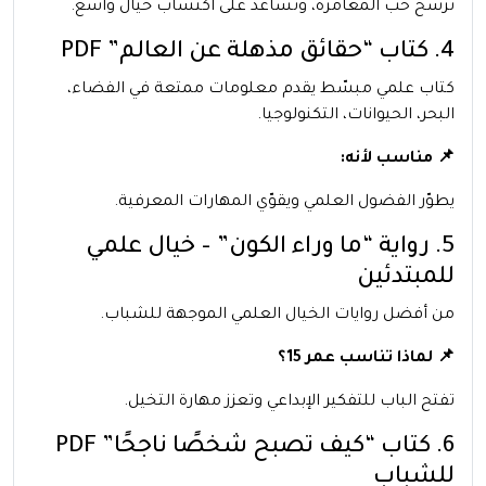
ترسّخ حب المغامرة، وتساعد على اكتساب خيال واسع.
4. كتاب “حقائق مذهلة عن العالم” PDF
كتاب علمي مبسّط يقدم معلومات ممتعة في الفضاء،
البحر، الحيوانات، التكنولوجيا.
📌 مناسب لأنه:
يطوّر الفضول العلمي ويقوّي المهارات المعرفية.
5. رواية “ما وراء الكون” – خيال علمي
للمبتدئين
من أفضل روايات الخيال العلمي الموجهة للشباب.
📌 لماذا تناسب عمر 15؟
تفتح الباب للتفكير الإبداعي وتعزز مهارة التخيل.
6. كتاب “كيف تصبح شخصًا ناجحًا” PDF
للشباب