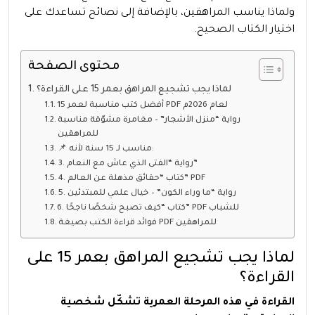
ولماذا يناسب المراهقين، بالإضافة إلى نصائح تساعدك على
اختيار الكتاب الصحيح.
محتوى الصفحة
لماذا يجب تشجيع المراهق بعمر 15 على القراءة؟
أفضل كتب مناسبة لعمر 15 PDF لعام 2026م
رواية “منزل الأشجار” – مغامرة مشوّقة مناسبة
للمراهقين
📌 مناسب لـ 15 سنة لأنه:
3. رواية “الفتى الذي عاش مع النعام”
4. كتاب “حقائق مذهلة عن العالم” PDF
5. رواية “ما وراء الكون” – خيال علمي للمبتدئين
6. كتاب “كيف تصبح شخصًا ناجحًا” PDF للشباب
فوائد قراءة الكتب بصيغة PDF للمراهقين
لماذا يجب تشجيع المراهق بعمر 15 على
القراءة؟
القراءة في هذه المرحلة العمرية تشكّل شخصية