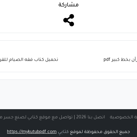
مشاركة
 بخط كبير pdf
تحميل كتاب فقه الصيام للقرضاوي pdf تأليف يوس
 الخصوصية
اتصل بنا 2026 | تواصل مع موقع كتابي لصنع جسر من المعرفة الرقمية
جميع الحقوق محفوظة لموقع
كتابي
https://mykutubpdf.com