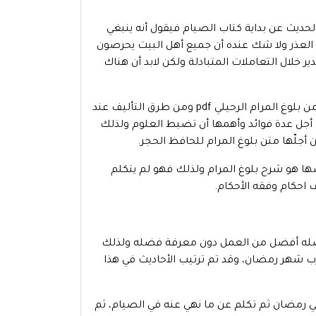
ديث عن بداية كتاب الصيام فيقول أنه ينبغي
 العذر ولا شك عنده أن جميع أهل البيت يحرصون
 خلال التعاملات المتبادلة ولكن لابد أن هناك
ولذلك عليك أن تقدر ما يعمل لك أخيك وأن تغفر له أخطائه، كتاب الصيام من بلوغ المرام الرحيلي pdf ومن طرق التأليف عند
 أجل عدة فوائد وأهمها أن تضبط العلوم ولذلك
أجلّها متن بلوغ المرام للحافظ الحجر.
لدورة المباركة من دروسها هو شرح بلوغ المرام ولذلك فهو لم يتكلم
 احكام وفقه الأحكام.
ب أن العمل مع معرفة فضله أفضل من العمل دون معرفة فضله ولذلك
رب شهر رمضان، وقد تم ترتيب الأحاديث في هذا
في رمضان ثم تكلم عن ما نهي عنه في الصيام، ثم