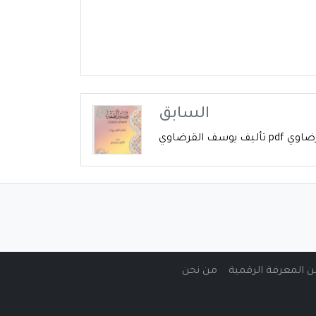
السابق
ف القرضاوي
من نحن