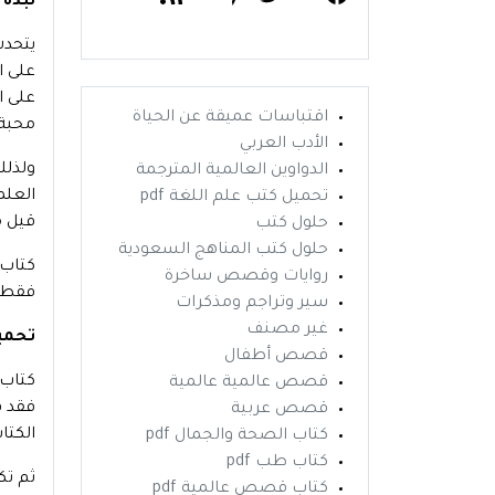
نبذة 
يتحدث
على ا
على ا
اقتباسات عميقة عن الحياة
محبة 
الأدب العربي
الدواوين العالمية المترجمة
العلم
تحميل كتب علم اللغة pdf
قيل م
حلول كتب
حلول كتب المناهج السعودية
روايات وقصص ساخرة
فقط ع
سير وتراجم ومذكرات
غير مصنف
تحميل
قصص أطفال
قصص عالمية عالمية
فقد ف
قصص عربية
الكتا
كتاب الصحة والجمال pdf
كتاب طب pdf
ثم تك
كتاب قصص عالمية pdf