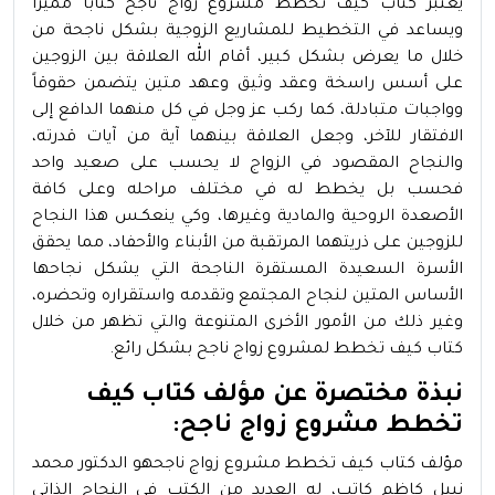
يعتبر كتاب كيف تخطط مشروع زواج ناجح كتاباً مميزاً
ويساعد في التخطيط للمشاريع الزوجية بشكل ناجحة من
خلال ما يعرض بشكل كبير، أقام الله العلاقة بين الزوجين
على أسس راسخة وعقد وثيق وعهد متين يتضمن حقوقاً
وواجبات متبادلة، كما ركب عز وجل في كل منهما الدافع إلى
الافتقار للآخر، وجعل العلاقة بينهما آية من آيات قدرته،
والنجاح المقصود في الزواج لا يحسب على صعيد واحد
فحسب بل يخطط له في مختلف مراحله وعلى كافة
الأصعدة الروحية والمادية وغيرها، وكي ينعكـس هذا النجاح
للزوجين على ذريتهما المرتقبة من الأبناء والأحفاد، مما يحقق
الأسرة السعيدة المستقرة الناجحة التي يشكل نجاحها
الأساس المتين لنجاح المجتمع وتقدمه واستقراره وتحضره،
وغير ذلك من الأمور الأخرى المتنوعة والتي تظهر من خلال
كتاب كيف تخطط لمشروع زواج ناجح بشكل رائع.
نبذة مختصرة عن مؤلف كتاب كيف
تخطط مشروع زواج ناجح:
مؤلف كتاب كيف تخطط مشروع زواج ناجحهو الدكتور محمد
نبيل كاظم كاتب، له العديد من الكتب في النجاح الذاتي