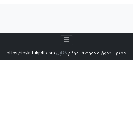
جميع الحقوق محفوظة لموقع
كتابي
https://mykutubpdf.com