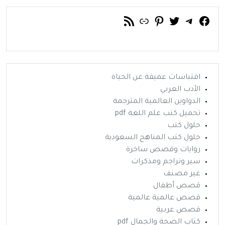
فيسبوك
تويتر
تيليجرام
رابط
خلاصة RSS
بينتريست
اقتباسات عميقة عن الحياة
الأدب العربي
الدواوين العالمية المترجمة
تحميل كتب علم اللغة pdf
حلول كتب
حلول كتب المناهج السعودية
روايات وقصص ساخرة
سير وتراجم ومذكرات
غير مصنف
قصص أطفال
قصص عالمية عالمية
قصص عربية
كتاب الصحة والجمال pdf