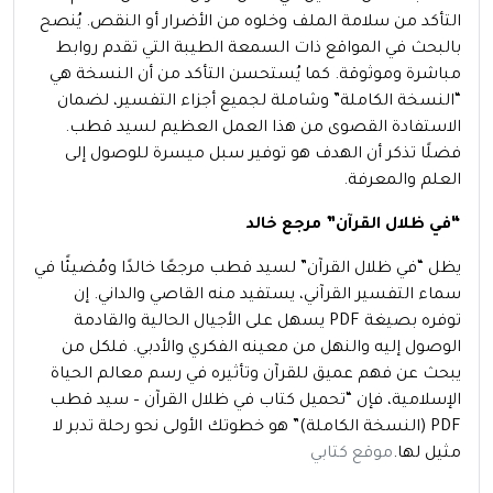
التأكد من سلامة الملف وخلوه من الأضرار أو النقص. يُنصح
بالبحث في المواقع ذات السمعة الطيبة التي تقدم روابط
مباشرة وموثوقة. كما يُستحسن التأكد من أن النسخة هي
“النسخة الكاملة” وشاملة لجميع أجزاء التفسير، لضمان
الاستفادة القصوى من هذا العمل العظيم لسيد قطب.
فضلًا تذكر أن الهدف هو توفير سبل ميسرة للوصول إلى
العلم والمعرفة.
“في ظلال القرآن” مرجع خالد
يظل “في ظلال القرآن” لسيد قطب مرجعًا خالدًا ومُضيئًا في
سماء التفسير القرآني، يستفيد منه القاصي والداني. إن
توفره بصيغة PDF يسهل على الأجيال الحالية والقادمة
الوصول إليه والنهل من معينه الفكري والأدبي. فلكل من
يبحث عن فهم عميق للقرآن وتأثيره في رسم معالم الحياة
الإسلامية، فإن “تحميل كتاب في ظلال القرآن – سيد قطب
PDF (النسخة الكاملة)” هو خطوتك الأولى نحو رحلة تدبر لا
مثيل لها.
موقع كتابي