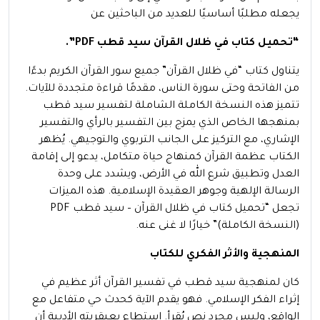
يجعله مطلبًا أساسيًا للعديد من الباحثين عن
“تحميل كتاب في ظلال القرآن سيد قطب PDF”.
يتناول كتاب “في ظلال القرآن” جميع سور القرآن الكريم بدءًا
من الفاتحة وحتى سورة الناس، مقدمًا قراءة متجددة للآيات.
تتميز هذه النسخة الكاملة الشاملة لتفسير سيد قطب
بمنهجها الخاص الذي يمزج بين التفسير بالرأي والتفسير
الإشاري، مع التركيز على الجانب التربوي والتوجيهي. يُظهر
الكتاب عظمة القرآن كمنهاج حياة متكامل، يدعو إلى إقامة
العدل وتطبيق شرع الله في الأرض، ويشدد على وحدة
الرسالة الإلهية وجوهر العقيدة الإسلامية. هذه الميزات
تجعل “تحميل كتاب في ظلال القرآن – سيد قطب PDF
(النسخة الكاملة)” خيارًا لا غنى عنه.
المنهجية والأثر الفكري للكتاب
كان لمنهجية سيد قطب في تفسير القرآن أثر عظيم في
إثراء الفكر الإسلامي. فهو يقدم الآية كحدث حي متفاعل مع
الواقع، وليس مجرد نص يُقرأ. استطاع بعبقريته الأدبية أن