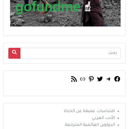
فيسبوك
تويتر
تيليجرام
رابط
خلاصة RSS
بينتريست
اقتباسات عميقة عن الحياة
الأدب العربي
الدواوين العالمية المترجمة