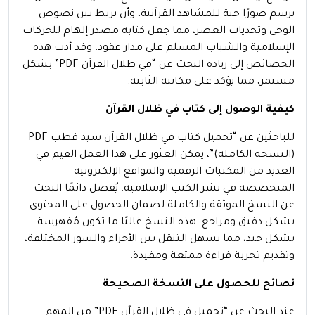
يرسم صورًا حية للمشاهد القرآنية، وأن يربط بين نصوص
الوحي وتحديات العصر، مما جعل كتابه مصدر إلهام للحركات
الإسلامية والشباب المسلم على مدار عقود. وقد أدت هذه
الخصائص إلى زيادة البحث عن “في ظلال القرآن PDF” بشكل
مستمر، مما يؤكد على مكانته الثابتة.
كيفية الوصول إلى كتاب في ظلال القرآن
للباحثين عن “تحميل كتاب في ظلال القرآن سيد قطب PDF
(النسخة الكاملة)”، يمكن العثور على هذا العمل القيم في
العديد من المكتبات الرقمية والمواقع الإلكترونية
المتخصصة في نشر الكتب الإسلامية. يُفضل دائمًا البحث
عن النسخ الموثقة والكاملة لضمان الحصول على المحتوى
بشكل دقيق ومراجع. هذه النسخ غالبًا ما تكون مُفهرسة
بشكل جيد، مما يسهل التنقل بين الأجزاء والسور المختلفة،
وتقديم تجربة قراءة ممتعة ومفيدة.
نصائح للحصول على النسخة الصحيحة
عند البحث عن “تحميل في ظلال القرآن PDF” من المهم