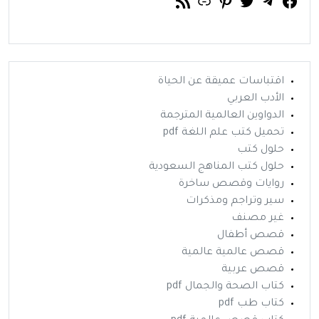
فيسبوك
تويتر
تيليجرام
رابط
خلاصة RSS
بينتريست
اقتباسات عميقة عن الحياة
الأدب العربي
الدواوين العالمية المترجمة
تحميل كتب علم اللغة pdf
حلول كتب
حلول كتب المناهج السعودية
روايات وقصص ساخرة
سير وتراجم ومذكرات
غير مصنف
قصص أطفال
قصص عالمية عالمية
قصص عربية
كتاب الصحة والجمال pdf
كتاب طب pdf