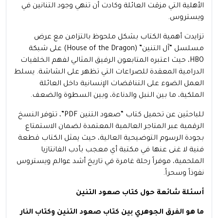
الأهلية التي مزقت العائلة وكادت أن تنهي وجود التنانين في
ويستروس.
تزايدت أهمية الكتاب بشكل ملحوظ بالتزامن مع عرض
مسلسل “آل التنين” (House of the Dragon) على شبكة
HBO، حيث اعتبره المتابعون الرفيق المثالي لفهم الخلفيات
الدرامية المعقدة للصراعات التي تظهر على الشاشة. يسلط
العمل الضوء على التناقضات الإنسانية داخل العائلة
الملكية، ما بين النبل والدناءة، وبين السطوة والضعف.
للباحثين عن تحميل كتاب “صعود التنين PDF”، تتوفر النسخ
الرقمية عبر المتاجر العالمية المعتمدة لضمان الاستمتاع
بجودة الرسوم التوضيحية العالية، حيث يمثل الكتاب قطعة
فنية لا غنى عنها في مكتبة أي معجب بأدب الفانتازيا
الملحمية، موفراً رحلة غامرة في تاريخ أشد عوالم ويستروس
نفوذاً وسحراً.
أسئلة شائعة حول كتاب صعود التنين
ما هو الفرق الجوهري بين كتاب صعود التنين وكتاب النار