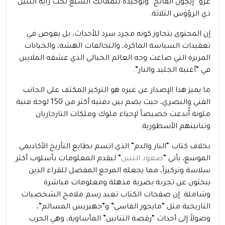
غزو “إيجون الفاتح” وتوحيده للممالك السبع تحت راية التنين
ذي الرؤوس الثلاثة.
إن المحتوى يتجاوز كونه مجرد سرد للأحداث، بل يغوص في
تعقيدات السياسة الماكرة، والتحالفات الهشة، والخيانات
المريرة التي صاغت وجه العالم الخيالي الذي عشقه الملايين
في “أغنية الجليد والنار”.
ما يميز هذا الإصدار عن غيره هو التركيز المكثف على الجانب
الفني والبصري، حيث يضم بين دفتيه أكثر من 150 لوحة فنية
ملونة أُبدعت خصيصاً لإحياء ملوك وملكات التارجاريان
وتنانينهم الأسطورية.
بخلاف كتاب “النار والدم” الذي اتسم بطابع التأريخ الأكاديمي
الموسع، يأتي “
صعود التنين
” ليقدم المعلومات بأسلوب أكثر
سلاسة وتركيزاً، مما يجعله المرجع المفضل للقراء الذين
يبحثون عن تجربة بصرية مذهلة ومعلومات مباشرة
وشاملة. إن صفحات الكتاب تعيد رسم ملامح الشخصيات
التاريخية مثل “مايجور القاسي” و”جهيريس المسالم”،
وصولاً إلى أحداث “رقصة التنانين” المأساوية، وهي الحرب