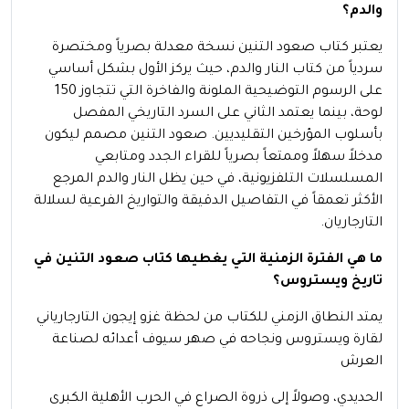
والدم؟
يعتبر كتاب صعود التنين نسخة معدلة بصرياً ومختصرة
سردياً من كتاب النار والدم، حيث يركز الأول بشكل أساسي
على الرسوم التوضيحية الملونة والفاخرة التي تتجاوز 150
لوحة، بينما يعتمد الثاني على السرد التاريخي المفصل
بأسلوب المؤرخين التقليديين. صعود التنين مصمم ليكون
مدخلاً سهلاً وممتعاً بصرياً للقراء الجدد ومتابعي
المسلسلات التلفزيونية، في حين يظل النار والدم المرجع
الأكثر تعمقاً في التفاصيل الدقيقة والتواريخ الفرعية لسلالة
التارجاريان.
ما هي الفترة الزمنية التي يغطيها كتاب صعود التنين في
تاريخ ويستروس؟
يمتد النطاق الزمني للكتاب من لحظة غزو إيجون التارجارياني
لقارة ويستروس ونجاحه في صهر سيوف أعدائه لصناعة
العرش
الحديدي، وصولاً إلى ذروة الصراع في الحرب الأهلية الكبرى