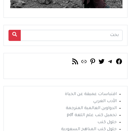
فيسبوك
تويتر
تيليجرام
رابط
خلاصة RSS
بينتريست
اقتباسات عميقة عن الحياة
الأدب العربي
الدواوين العالمية المترجمة
تحميل كتب علم اللغة pdf
حلول كتب
حلول كتب المناهج السعودية