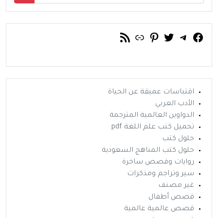
فيسبوك
تويتر
تيليجرام
رابط
خلاصة RSS
بينتريست
اقتباسات عميقة عن الحياة
الأدب العربي
الدواوين العالمية المترجمة
تحميل كتب علم اللغة pdf
حلول كتب
حلول كتب المناهج السعودية
روايات وقصص ساخرة
سير وتراجم ومذكرات
غير مصنف
قصص أطفال
قصص عالمية عالمية