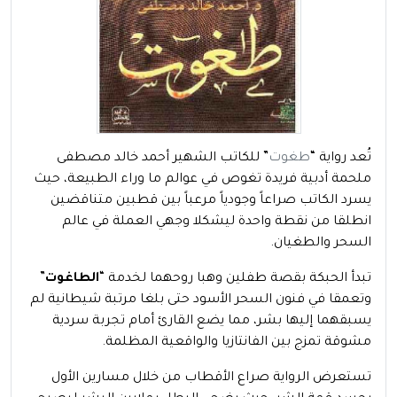
تُعد رواية “
طغوت
” للكاتب الشهير أحمد خالد مصطفى
ملحمة أدبية فريدة تغوص في عوالم ما وراء الطبيعة، حيث
يسرد الكاتب صراعاً وجودياً مرعباً بين قطبين متناقضين
انطلقا من نقطة واحدة ليشكلا وجهي العملة في عالم
السحر والطغيان.
تبدأ الحبكة بقصة طفلين وهبا روحهما لخدمة “
الطاغوت
”
وتعمقا في فنون السحر الأسود حتى بلغا مرتبة شيطانية لم
يسبقهما إليها بشر، مما يضع القارئ أمام تجربة سردية
مشوقة تمزج بين الفانتازيا والواقعية المظلمة.
تستعرض الرواية صراع الأقطاب من خلال مسارين الأول