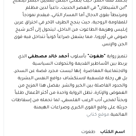
يجسد قمة الشر، حيث يضحي البطل بملايين البشر ليصبح
“ابن الشيطان” في العصر الحديث، داعياً لدين مظلم
ومرتبطاً بقوى الدجال أما المسار الثاني، فيقدم نموذجاً
للمقاومة الروحية، حيث ينجح الطرف الآخر في اختراق عرين
إبليس وهزيمة الطاغوت من الداخل، ليتحول إلى أكبر شيخ
صوفي في أوروبا، مما يشعل صراعاً كونياً تتداخل فيه قوى
الجن والإنس.
تتميز رواية “
طغوت
” بأسلوب
أحمد خالد مصطفى
الذي
يربط بين الأساطير القديمة والتحولات السياسية
والاجتماعية المعاصرة. إنها ليست مجرد قصة عن السحر،
بل هي رحلة فلسفية لاستكشاف دوافع النفس البشرية
والحدود الفاصلة بين الخير والشر. بفضل هذا المزيج من
الغموض والإثارة، تظل الرواية واحدة من أكثر الأعمال طلباً
وبحثاً لمحبي أدب الرعب الفلسفي، لما تحمله من إسقاطات
جريئة على واقع القوى الكبرى وصراعات الهيمنة
العالمية.
موقع كتابي
اسم الكتاب
طغوت