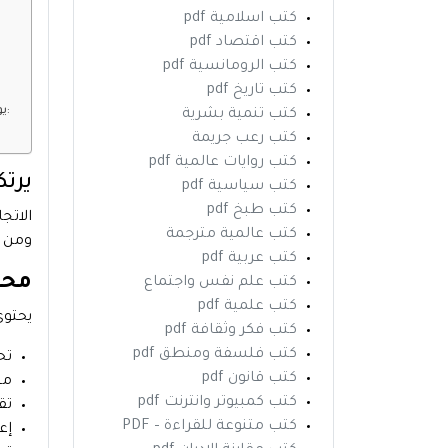
كتب اسلامية pdf
كتب اقتصاد pdf
كتب الرومانسية pdf
كتب تاريخ pdf
يوضح الكتاب أن العلاج المعرفي السلوكي يمكن تطبيقه بعدة طرق، مثل:
كتب تنمية بشرية
كتب رعب جريمة
كتب روايات عالمية pdf
يرتك
كتب سياسية pdf
كتب طبخ pdf
الاتج
كتب عالمية مترجمة
ومن خ
كتب عربية pdf
محت
كتب علم نفس واجتماع
كتب علمية pdf
يحتوي
كتب فكر وثقافة pdf
كتب فلسفة ومنطق pdf
تح
كتب قانون pdf
مس
كتب كمبيوتر وانترنت pdf
تق
كتب متنوعة للقراءة – PDF
إع