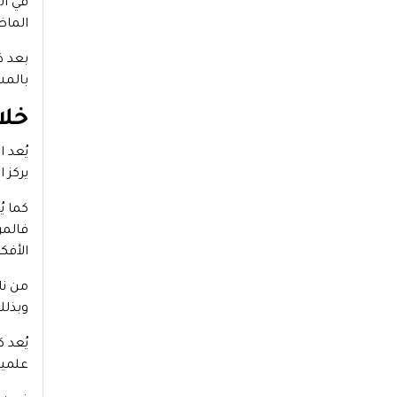
في ال
الماض
بعد ذ
بالمش
خلا
يُعد 
يركز 
كما ي
فالمر
الأفك
من نا
وبذلك
يُعد 
علمية