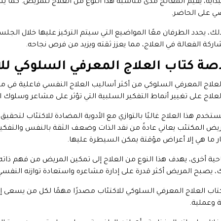
بداية، يقيّم المعالج مدى مناسبة هذا النوع من العلاج للمريض. كما 
ي على الحاضر.
لك، يحدد الطرفان معًا المواضيع التي سيتم التركيز عليها خلال الج
اركة الفعالة في العلاج، مما يعزز ثقته ويزيد من فرص نجاحه.
صة كتاب العلاج المعرفي السلوكي للا
العلاج المعرفي السلوكي من أكثر أساليب العلاج النفسي فاعلية في مع
العلاج على تغيير أنماط التفكير السلبية التي تؤثر على مشاعر وسلوك الف
ُستخدم هذا العلاج غالبًا بالتوازي مع الأدوية المضادة للاكتئاب لتحقيق
يض المكتئب يعاني عادةً من نقد الذات وضعف الثقة بالنفس والتفكير 
ار ما هي إلا أعراض مؤقتة يمكن السيطرة عليها.
حية أخرى، يهدف هذا النوع من العلاج إلى تمكين المريض من فهم ذات
، يصبح المريض أكثر قدرة على إدارة مشاعره واستعادة توازنه النفسي ت
كتاب العلاج المعرفي السلوكي للاكتئاب مصدرًا مهمًا لكل من يسعى إ
 وعملية.