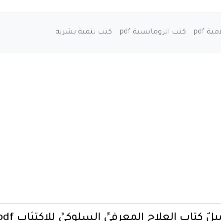
ة pdf
كتب الرومانسية pdf
كتب تنمية بشرية
 كتابِ العلاجِ المعرفيِّ السلوكيِّ للاكتئابِ pdf بقلمِ صباحِ السقّا