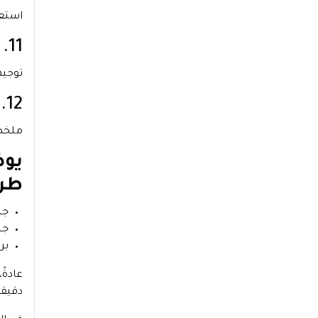
استعر
11. نصائح للاستفادة القصوى من العلاج المعرفي السلوكي
توجيه
12. خلاصة كتاب العلاج المعرفي السلوكي للاكتئاب
ملخص 
يوض
طرق
جل
جل
بر
دقيقة 