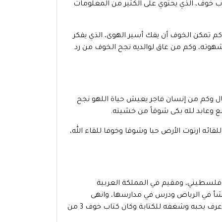
اب خوف، الذي يحتوي على الكثير من المعلومات
سجين في لذته، وكم تمكن الخوف أن يفك أسير الهوى، الذي يفكر
هوته، وكم من عاق لوالديه نجح الخوف من رد
ن مواقف الخوف، وقال وكم من إنسان فاجر يعيش حياة اللهو نجح
 وعابد لله بكى شوقاً من خشيته.
ه ارتوت الأرض حبا وشوقا وخوفا للقاء الله،
فلسطيني، ومقيم في المملكة العربية
ية السعودية ونشأ في الرياض ودرس في مدارسها، وانهى
المرحلة الأولى من تعليمه الابتدائي والمتوسط والثانوي في مدينة الرياض، وعرف يحبه وشغفه للكتابة وكان كتاب خوف 3 من