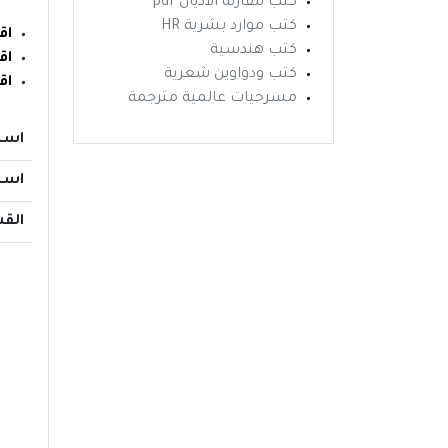
كتب مقارنة الاديان pdf
كتب موارد بشرية HR
اق
كتب هندسية
اق
كتب ودواوين شعرية
اق
مسرحيات عالمية مترجمة
اسم
اسم
الق