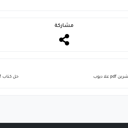
مشاركة
لا ديوب
حل كتاب skills for success 2 pdf كامل 1445