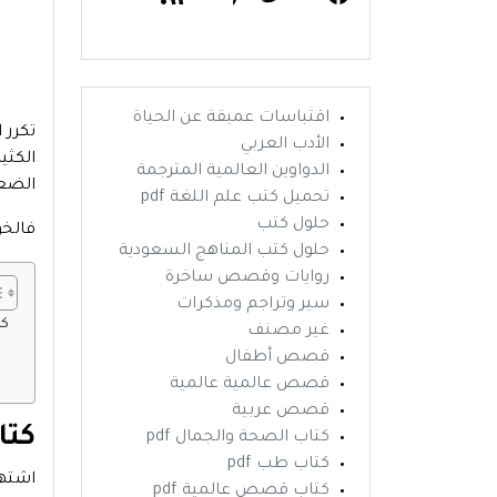
اقتباسات عميقة عن الحياة
الأدب العربي
الكثي
الدواوين العالمية المترجمة
الضع
تحميل كتب علم اللغة pdf
حلول كتب
فالخو
حلول كتب المناهج السعودية
روايات وقصص ساخرة
سير وتراجم ومذكرات
كتاب خوف 3 للشيخ محمد صالح المنجد
غير مصنف
قصص أطفال
قصص عالمية عالمية
قصص عربية
كتاب خوف
كتاب الصحة والجمال pdf
كتاب طب pdf
كتاب قصص عالمية pdf