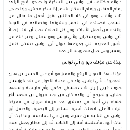
ديوانه مختلفا، أبي نواس بين السكرة والصحو يقبع الزاهد
إمام المتقين وإمام السكار، شاعر إذا سكر فحش، وإذا صحى
تاب وأناب، وهو في كلا الحالتين يقول أجمل ما يقال من
الشعر، قصائده في الخمر ونشوتها وقصائده في التوبة
والندم من أجمل الأبيات، وفي كل الحالات يجب أن نقف إجلالاً
لأبي نواس وهو سكران, ولأبي نواس وهو ندمان، وغير ذلك من
الأمور العديدة التي يعرضها ديوان أبي نواس بشكل كامل
ومميز ومن خلال محتوياته الرائعة.
نبذة عن مؤلف ديوان أبي نواس:
مؤلف هذا الديوان الرائع والمميز هو أبو علي الحسن بن هانئ
المعروف بأبي نواس، ولد في مدينة الأحواز من بلاد خوزستان
جنوب غربي إيران لأب دمشقي حكمي وأم فارسية واسمها
جلبان، والمرجح أن والده كان من جند مروان بن محمد آخر
خلفاء بني أمية في دمشق بعد هزيمة مروان في معركة
الزاب الأعلى، انتقلت أسرة الشاعر إلى البصرة، والطفل أبو
نواس في الثانية من عمره، وقيل في السادسة، وما لبث أن
مات أبوه، فأسلمته أمه إلى الكتاب، ثم إلى عطار يعمل عنده