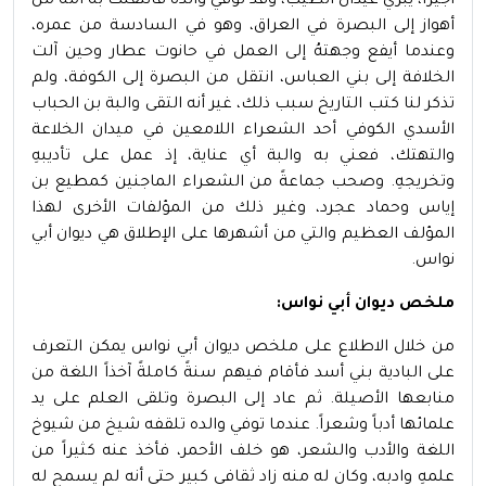
أجيراً، يبري عيدان الطيب، وقد توفي والده فانتقلت به أمه من
أهواز إلى البصرة في العراق، وهو في السادسة من عمره،
وعندما أيفع وجهتهُ إلى العمل في حانوت عطار وحين آلت
الخلافة إلى بني العباس، انتقل من البصرة إلى الكوفة، ولم
تذكر لنا كتب التاريخ سبب ذلك، غير أنه التقى والبة بن الحباب
الأسدي الكوفي أحد الشعراء اللامعين في ميدان الخلاعة
والتهتك، فعني به والبة أي عناية، إذ عمل على تأديبهِ
وتخريجهِ. وصحب جماعةً من الشعراء الماجنين كمطيع بن
إياس وحماد عجرد، وغير ذلك من المؤلفات الأخرى لهذا
المؤلف العظيم والتي من أشهرها على الإطلاق هي ديوان أبي
نواس.
ملخص ديوان أبي نواس:
من خلال الاطلاع على ملخص ديوان أبي نواس يمكن التعرف
على البادية بني أسد فأقام فيهم سنةً كاملةً آخذاً اللغة من
منابعها الأصيلة. ثم عاد إلى البصرة وتلقى العلم على يد
علمائها أدباً وشعراً. عندما توفي والده تلقفه شيخ من شيوخ
اللغة والأدب والشعر، هو خلف الأحمر، فأخذ عنه كثيراً من
علمهِ وادبه، وكان له منه زاد ثقافي كبير حتى أنه لم يسمح له