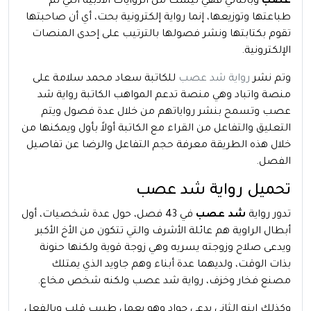
عصب
وبالتالي فهي ليست من الروايات الأدبية التي تم
طباعتها وتوزيعها، إنما رواية إلكترونية بحت، أي أن صاحبتها
تقوم بكتابتها ونشر فصولها بالترتيب على إحدى المنصات
الإلكترونية.
وتم نشر
رواية شد عصب
للكاتبة سعاد محمد سلامة على
منصة واتباد وهي منصة تدعم المواهب الكاتبة رواية شد
عصب وتسمح بنشر رواياتهم من خلال عدة فصول ويتم
التعليق والتفاعل من القراء مع الكاتبة أولاً بأول ويمكنها من
خلال هذه الطريقة معرفة حجم التفاعل والرضا عن تفاصيل
الفصل.
تحميل رواية شد عصب
تدور رواية
شد عصب
في 43 فصل، حول عدة شخصيات، أول
أبطال الراوية هم عائلة الأشرف والتي تتكون من الأخ الأكبر
ويدعى صلاح وزوجته يسريه وهي زوجة قوية ولكنها حنونة
بذات الوقت، ولديهما عدة أبناء وهم جاويد الذي يمتلك
مصنع فخار وخزف، رواية شد عصب ولكنه شخص مخاع.
وكذلك ابنه الثاني يدعى جواد وهو يعمل طبيب قلب وبالفعل