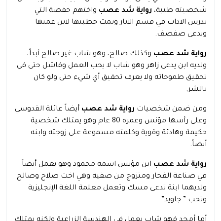
شخصيته طيبة،
رواية شد عصب
واختهم حفصة التي
تدرس الآداب في قسم الآثار وتمت خطبتها لابن عمتها
ويدعى صفصف.
رواية شد عصب
وكذلك صالح، وهو شاب غير صالح أبداً،
ولديه ابن يدعى زاهر وهو شاب لا يحب العمل وفاشل حتى في
تحقيق طموحاته ولا يعرف تحقيق أي شيء حتى ولو كان
بالشر.
ومن ضمن شخصيات
رواية شد عصب
أيضاً عائلة القدوسي
وعلى رأسها مؤنس وعمره 80 عام وهو يمتلك شخصية
حكيمة وهادئة وقوية وكلمته مسموعة على زوجته وابنه
أيضاً.
رواية شد عصب
ابن مؤنس اسمه محمود وهو يعمل أيضاً
في صناعة الفخار ومتزوج من صفية وهي اخت صلاح وصالح
ولديهما ابنة تدعى مسك وتعمل معلمة اللغة الإنجليزية
وتحب ” جاويد”
أما أمجد فهو شاب يعمل في الهندسة الزراعية ولكنه يمتلك