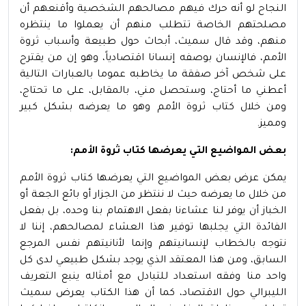
النجاح لو أنه حرك فيهم مصالحهم الشخصية وأقنعهم أن
مصلحتهم الخاصة تتطلب منهم أن يعملوا ما ينتظره
منهم، وقد قال سميث، أبحاث حول طبيعة وأسباب ثروة
الأمم، فالإنسان بوصفه إنسانا اقتصادياً، وهو إن من يقترح
على شخص آخر صفقة ما يخاطبه عموما بالعبارات التالية
أعطني ما أحتاج، وستحصل مني، بالمقابل، على ما تحتاج،
ومن خلال كتاب ثروة الأمم وهو ما يعرضه بشكل كبير
ومميز.
بعض المواضيع التي يعرضها كتاب ثروة الأمم:
يمكن عرض بعض المواضيع التي يعرضها كتاب ثروة الأمم
من خلال ما يعرضه حيث لا ننتظر من الجزار أو بائع الجعة أو
الخباز أن يوفر لنا عشاءنا بفعل الاهتمام بنا وحده، بل بفعل
الفائدة التي يجلبها توفير هذا العشاء لمصالحهم، إننا لا
نتوجه بالخطاب لإنسانيتهم وإنما لأنانيتهم نفس المرجع
السابق، ومن هذا المعتقد الذي يوجد بشكل طبيعي لدى كل
واحد منا وفقه استعداد للتبادل مع أمثاله ينبع التعريف
الليبرالي حول الاقتصاد، كما أن هذا الكتاب يعرض سميث