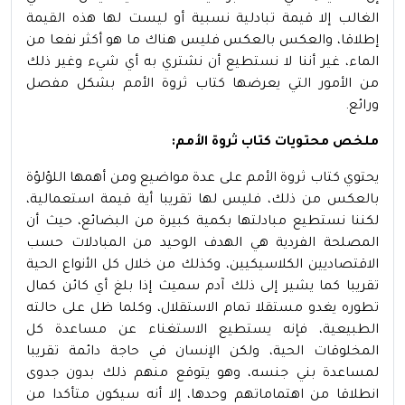
الغالب إلا قيمة تبادلية نسبية أو ليست لها هذه القيمة
إطلاقا، والعكس بالعكس فليس هناك ما هو أكثر نفعا من
الماء، غير أننا لا نستطيع أن نشتري به أي شيء وغير ذلك
من الأمور التي يعرضها كتاب ثروة الأمم بشكل مفصل
ورائع.
ملخص محتويات كتاب ثروة الأمم:
يحتوي كتاب ثروة الأمم على عدة مواضيع ومن أهمها اللؤلؤة
بالعكس من ذلك، فليس لها تقريبا أية قيمة استعمالية،
لكننا نستطيع مبادلتها بكمية كبيرة من البضائع، حيث أن
المصلحة الفردية هي الهدف الوحيد من المبادلات حسب
الاقتصاديين الكلاسيكيين، وكذلك من خلال كل الأنواع الحية
تقريبا كما يشير إلى ذلك آدم سميث إذا بلغ أي كائن كمال
تطوره يغدو مستقلا تمام الاستقلال، وكلما ظل على حالته
الطبيعية، فإنه يستطيع الاستغناء عن مساعدة كل
المخلوقات الحية، ولكن الإنسان في حاجة دائمة تقريبا
لمساعدة بني جنسه، وهو يتوقع منهم ذلك بدون جدوى
انطلاقا من اهتماماتهم وحدها، إلا أنه سيكون متأكدا من