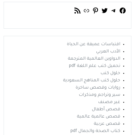
فيسبوك
تويتر
تيليجرام
رابط
خلاصة RSS
بينتريست
اقتباسات عميقة عن الحياة
الأدب العربي
الدواوين العالمية المترجمة
تحميل كتب علم اللغة pdf
حلول كتب
حلول كتب المناهج السعودية
روايات وقصص ساخرة
سير وتراجم ومذكرات
غير مصنف
قصص أطفال
قصص عالمية عالمية
قصص عربية
كتاب الصحة والجمال pdf