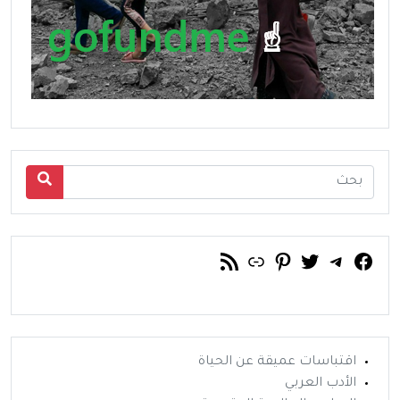
فيسبوك
تويتر
تيليجرام
رابط
خلاصة RSS
بينتريست
اقتباسات عميقة عن الحياة
الأدب العربي