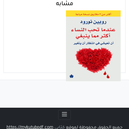
مشابه
الأحد - يونيو 29, 2025
تحميل كتاب عندما تحب
النساء أكثر مما ينبغي pdf
روبين نورود
جميع الحقوق محفوظة لموقع
كتابي
https://mykutubpdf.com