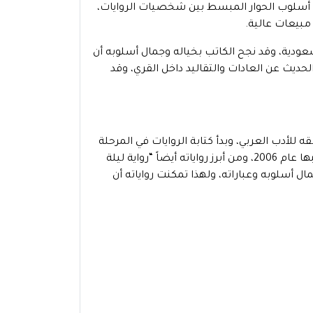
 أسلوب الحوار المبسط بين شخصيات الروايات،
مبيعات عالية.
ودية، وقد نجح الكاتب بخياله وجمال أسلوبه أن
ديث عن العادات والتقاليد داخل القري، وقد
لأدب العربي، وبدأ كتابة الروايات في المرحلة
الجامعية، وكتب الكثير من الروايات وكانت أولها “رواية مرايا الوهم” التي كتبها عام 2006، ومن أبرز رواياته أيضاً “رواية ليلة
ل أسلوبه وعباراته، ولهذا تمكنت رواياته أن