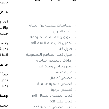
تحتوي
ما هي
تعد ر
اقتباسات عميقة عن الحياة
والأح
الأدب العربي
يعيشه
الدواوين العالمية المترجمة
تحميل كتب علم اللغة pdf
وتسلط
حلول كتب
يعيشه
حلول كتب المناهج السعودية
أنها ت
روايات وقصص ساخرة
ما هي
سير وتراجم ومذكرات
غير مصنف
تبدأ 
قصص أطفال
تدور 
قصص عالمية عالمية
يكتشف
قصص عربية
كتاب الصحة والجمال pdf
وصف ر
كتاب طب pdf
تتميز
كتاب قصص عالمية pdf