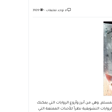
لا توجد تعليقات -
3109
ترة القليلة الماضية عن رواية ليلة ماطرة PDF أسامة المسلم، وهي من أبرز وأروع الروايات التي يمكنك
يثة التي ظهرت في عام 2023، وتندرج ضمن الروايات التشويقية نظراً للأحداث الممتعة التي